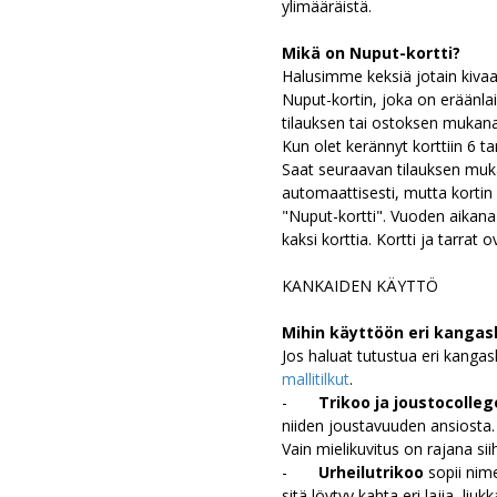
ylimääräistä.
Mikä on Nuput-kortti?
Halusimme keksiä jotain kiva
Nuput-kortin, joka on eräänlai
tilauksen tai ostoksen mukana 
Kun olet kerännyt korttiin 6 ta
Saat seuraavan tilauksen muka
automaattisesti, mutta kortin 
"Nuput-kortti". Vuoden aikan
kaksi korttia. Kortti ja tarrat 
KANKAIDEN KÄYTTÖ
Mihin käyttöön eri kangas
Jos haluat tutustua eri kangas
mallitilkut
.
-
Trikoo ja joustocolle
niiden joustavuuden ansiosta.
Vain mielikuvitus on rajana sii
-
Urheilutrikoo
sopii nim
sitä löytyy kahta eri lajia, 