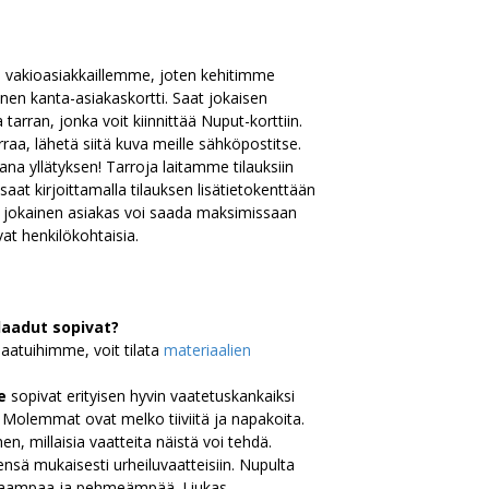
a vakioasiakkaillemme, joten kehitimme
nen kanta-asiakaskortti. Saat jokaisen
tarran, jonka voit kiinnittää Nuput-korttiin.
rraa, lähetä siitä kuva meille sähköpostitse.
na yllätyksen! Tarroja laitamme tilauksiin
saat kirjoittamalla tilauksen lisätietokenttään
a jokainen asiakas voi saada maksimissaan
ovat henkilökohtaisia.
laadut sopivat?
laatuihimme, voit tilata
materiaalien
ge
sopivat erityisen hyvin vaatetuskankaiksi
 Molemmat ovat melko tiiviitä ja napakoita.
hen, millaisia vaatteita näistä voi tehdä.
ensä mukaisesti urheiluvaatteisiin. Nupulta
liukkaampaa ja pehmeämpää. Liukas