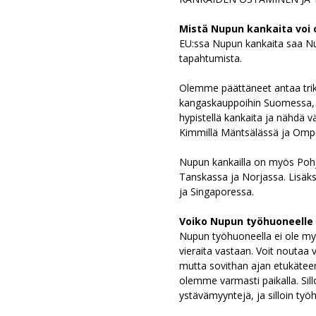
Mistä Nupun kankaita voi 
EU:ssa Nupun kankaita saa N
tapahtumista.
Olemme päättäneet antaa trik
kangaskauppoihin Suomessa, j
hypistellä kankaita ja nähdä v
Kimmillä Mäntsälässä ja Omp
Nupun kankailla on myös Pohj
Tanskassa ja Norjassa. Lisäks
ja Singaporessa.
Voiko Nupun työhuoneelle 
Nupun työhuoneella ei ole m
vieraita vastaan. Voit noutaa 
mutta sovithan ajan etukäteen
olemme varmasti paikalla. Sil
ystävämyyntejä, ja silloin t