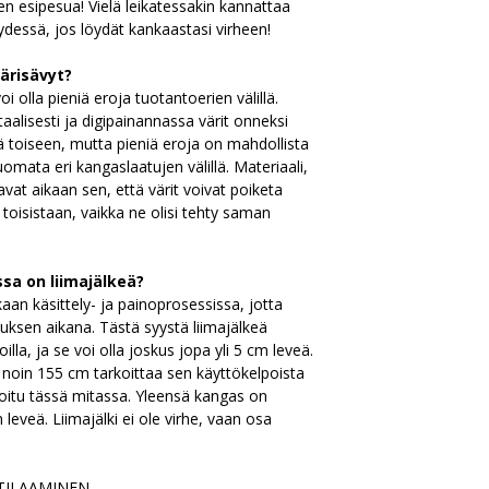
en esipesua! Vielä leikatessakin kannattaa
ydessä, jos löydät kankaastasi virheen!
ärisävyt?
oi olla pieniä eroja tuotantoerien välillä.
alisesti ja digipainannassa värit onneksi
 toiseen, mutta pieniä eroja on mahdollista
uomata eri kangaslaatujen välillä. Materiaali,
avat aikaan sen, että värit voivat poiketa
 toisistaan, vaikka ne olisi tehty saman
ssa on liimajälkeä?
aan käsittely- ja painoprosessissa, jotta
ksen aikana. Tästä syystä liimajälkeä
lla, ja se voi olla joskus jopa yli 5 cm leveä.
 noin 155 cm tarkoittaa sen käyttökelpoista
mioitu tässä mitassa. Yleensä kangas on
eveä. Liimajälki ei ole virhe, vaan osa
TILAAMINEN