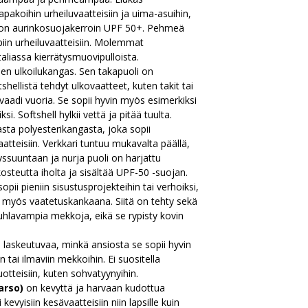
napakoihin urheiluvaatteisiin ja uima-asuihin,
inä on aurinkosuojakerroin UPF 50+. Pehmeä
iin urheiluvaatteisiin. Molemmat
taliassa kierrätysmuovipulloista.
en ulkoilukangas. Sen takapuoli on
hellistä tehdyt ulkovaatteet, kuten takit tai
 vaadi vuoria. Se sopii hyvin myös esimerkiksi
i. Softshell hylkii vettä ja pitää tuulta.
asta polyesterikangasta, joka sopii
vaatteisiin. Verkkari tuntuu mukavalta päällä,
eyssuuntaan ja nurja puoli on harjattu
kosteutta iholta ja sisältää UPF-50 -suojan.
sopii pieniin sisustusprojekteihin tai verhoiksi,
ii myös vaatetuskankaana. Siitä on tehty sekä
juhlavampia mekkoja, eikä se rypisty kovin
 laskeutuvaa, minkä ansiosta se sopii hyvin
 tai ilmaviin mekkoihin. Ei suositella
otteisiin, kuten sohvatyynyihin.
arso)
on kevyttä ja harvaan kudottua
kevyisiin kesävaatteisiin niin lapsille kuin