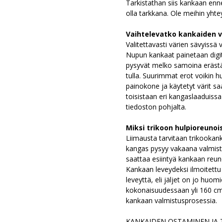
Tarkistathan siis kankaan enn
olla tarkkana. Ole meihin yhte
Vaihtelevatko kankaiden v
Valitettavasti värien sävyissä v
Nupun kankaat painetaan digita
pysyvät melko samoina erästä
tulla. Suurimmat erot voikin h
painokone ja käytetyt värit sa
toisistaan eri kangaslaaduissa
tiedoston pohjalta.
Miksi trikoon hulpioreunoi
Liimausta tarvitaan trikookank
kangas pysyy vakaana valmistu
saattaa esiintyä kankaan reunoi
Kankaan leveydeksi ilmoitettu
leveyttä, eli jäljet on jo huo
kokonaisuudessaan yli 160 cm l
kankaan valmistusprosessia.
KANKAIDEN OSTAMINEN JA 