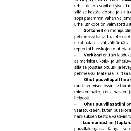
urheilutrikoo sopii erityisesti 
sillä se kestää klooria ja si
sopii paremmin vähän väljemp
urheilutrikoot on valmistettu I
-
Softshell
on monipuolin
pehmeäksi harjattu, joten softs
ulkohaalarit eivät välttämättä
repun tai hanskojen materiaaliks
-
Verkkari
erittäin laaduk
esimerkiksi ulkoilu- ja urheilu
sillä se joustaa pituus- ja lev
pehmeäksi. Materiaali siirtää 
-
O
hut puuvillapalttina
mutta erityisen hyvin se toim
miesten paitoja että naisten 
helposti.
-
Ohut puuvillasatiini
on
vaatetukseen, kuten puseroihin
hankauksen kestoa vaativiin tu
-
Luomumusliini (tuplah
puuvillakangasta. Kangas sopii 