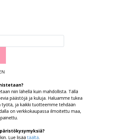
EN
mistetaan?
aan niin lähellä kuin mahdollista. Tällä
evia päästöjä ja kuluja. Haluamme tukea
a työtä, ja kaikki tuotteemme tehdään
dalla on verkkokaupassa ilmoitettu maa,
 painettu.
päristökysymyksiä?
kin. Lue lisää
täältä
.