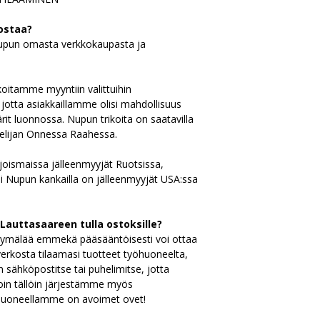
ostaa?
upun omasta verkkokaupasta ja
oitamme myyntiin valittuihin
otta asiakkaillamme olisi mahdollisuus
ärit luonnossa. Nupun trikoita on saatavilla
elijan Onnessa Raahessa.
oismaissa jälleenmyyjät Ruotsissa,
i Nupun kankailla on jälleenmyyjät USA:ssa
Lauttasaareen tulla ostoksille?
yymälää emmekä pääsääntöisesti voi ottaa
verkosta tilaamasi tuotteet työhuoneelta,
 sähköpostitse tai puhelimitse, jotta
loin tällöin järjestämme myös
yöhuoneellamme on avoimet ovet!