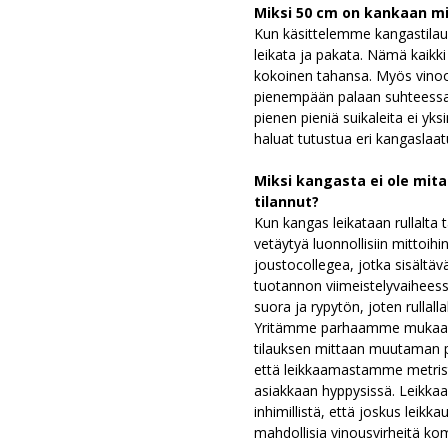
Miksi 50 cm on kankaan m
Kun käsittelemme kangastilaust
leikata ja pakata. Nämä kaikk
kokoinen tahansa. Myös vinoo
pienempään palaan suhteess
pienen pieniä suikaleita ei yks
haluat tutustua eri kangaslaat
Miksi kangasta ei ole mita
tilannut?
Kun kangas leikataan rullalta t
vetäytyä luonnollisiin mittoihi
joustocollegea, jotka sisältäv
tuotannon viimeistelyvaiheessa
suora ja rypytön, joten rullall
Yritämme parhaamme mukaan a
tilauksen mittaan muutaman pr
että leikkaamastamme metristä
asiakkaan hyppysissä. Leikkaa
inhimillistä, että joskus leik
mahdollisia vinousvirheitä 