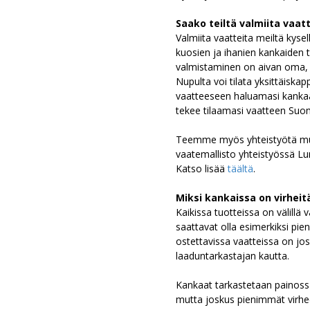
Saako teiltä valmiita vaat
Valmiita vaatteita meiltä kys
kuosien ja ihanien kankaiden 
valmistaminen on aivan oma,
Nupulta voi tilata yksittäiska
vaatteeseen haluamasi kankaan
tekee tilaamasi vaatteen Suo
Teemme myös yhteistyötä mui
vaatemallisto yhteistyössä L
Katso lisää
täältä
.
Miksi kankaissa on virheit
Kaikissa tuotteissa on välillä 
saattavat olla esimerkiksi piene
ostettavissa vaatteissa on jo
laaduntarkastajan kautta.
Kankaat tarkastetaan painoss
mutta joskus pienimmät virhe