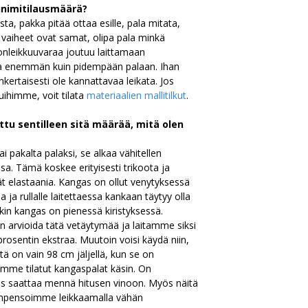
inimitilausmäärä?
a, pakka pitää ottaa esille, pala mitata,
i vaiheet ovat samat, olipa pala minkä
nleikkuuvaraa joutuu laittamaan
a enemmän kuin pidempään palaan. Ihan
inkertaisesti ole kannattavaa leikata. Jos
uihimme, voit tilata
materiaalien mallitilkut
.
ttu sentilleen sitä määrää, mitä olen
ai pakalta palaksi, se alkaa vähitellen
nsa. Tämä koskee erityisesti trikoota ja
ät elastaania. Kangas on ollut venytyksessä
 ja rullalle laitettaessa kankaan täytyy olla
akin kangas on pienessä kiristyksessä.
rvioida tätä vetäytymää ja laitamme siksi
osentin ekstraa. Muutoin voisi käydä niin,
 on vain 98 cm jäljellä, kun se on
mme tilatut kangaspalat käsin. On
kaus saattaa mennä hitusen vinoon. Myös näitä
kompensoimme leikkaamalla vähän