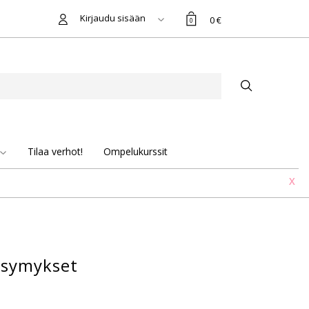
Kirjaudu sisään
0 €
0
Tilaa verhot!
Ompelukurssit
X
ysymykset