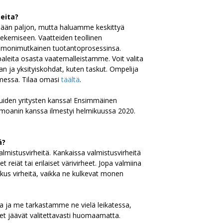
teita?
ellään paljon, mutta haluamme keskittyä
tekemiseen. Vaatteiden teollinen
 monimutkainen tuotantoprosessinsa.
ppaleita osasta vaatemalleistamme. Voit valita
 ja yksityiskohdat, kuten taskut. Ompelija
messa. Tilaa omasi
täältä
.
den yritysten kanssa! Ensimmäinen
umoanin kanssa ilmestyi helmikuussa 2020.
ä?
valmistusvirheitä. Kankaissa valmistusvirheitä
t reiät tai erilaiset värivirheet. Jopa valmiina
skus virheitä, vaikka ne kulkevat monen
a ja me tarkastamme ne vielä leikatessa,
et jäävät valitettavasti huomaamatta.