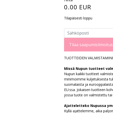
0.00 EUR
Tilapäisesti loppu
Tilaa saapumisilmoitus
TUOTTEIDEN VALMISTAMIN
Missä Nupun tuotteet val
Nupun kaikki tuotteet valmistet
minimoimme kuljetuksesta tul
suomalaista ja eurooppalaist
EU:ssa. Jokaisen tuotteen koh
jossa tuote on valmistettu tai
Ajatteletteko Nupussa ym
Kyllä ajattelemme, aika paljon