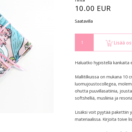
10.00 EUR
Saatavilla
Lisää os
Haluatko hypistellä kankaita
Mallitilkuissa on mukana 10 
luomujoustocollegea, molempia
ohutta puuvillasatiinia, jousta
softshelliä, musliinia ja resoria
Lisäksi voit pyytää pakettii
materiaalissa. Kirjoita toive l