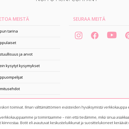
ETOA MEISTÄ
SEURAA MEITÄ
pun tarina
ppulaiset
tuullisuus ja arvot
ein kysytyt kysymykset
ppuompelijat
imitusehdot
pahtumakalenteri
oskori toimivat. Ilman välttämättömien evästeiden hyväksymistä verkkokauppa e
 verkkokauppaamme ja toimintaamme – niin että tiedämme, mikä sinua asiakka
t kiinnostaa. Botit eli avautuvat keskusteluikkunat ja suosittelukoneet keräävät m