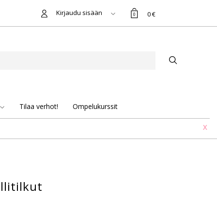
Kirjaudu sisään
0 €
0
Tilaa verhot!
Ompelukurssit
X
litilkut