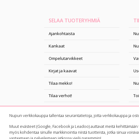
SELAA TUOTERYHMIÄ
TI
Ajankohtaista
Nu
Kankaat
Nu
Ompelutarvikkeet
Vas
Kirjat ja kaavat
Us
Tilaa mekko!
Nu
Tilaa verhot!
To
Ompelukurssit
Ta
Nupun verkkokauppa tallentaa seurantatietoja, jotta verkkokauppa ja ost
Muut evästeet (Google, Facebook ja Leadoo) auttavat meitä kehittämään
myös kohdentaa sinulle markkinointia niistä tuotteista, jotka sinua voisiva
© 2021 Nuppu Print Company
vastaamaan ja palvelemaan jatkossa vielä paremmin!