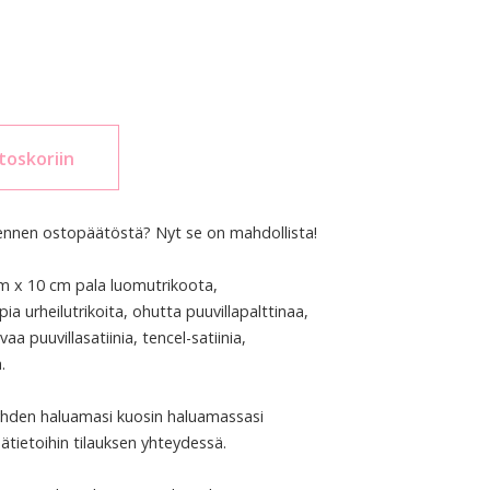
toskoriin
 ennen ostopäätöstä? Nyt se on mahdollista!
cm x 10 cm pala luomutrikoota,
 urheilutrikoita, ohutta puuvillapalttinaa,
vaa puuvillasatiinia, tencel-satiinia,
.
n yhden haluamasi kuosin haluamassasi
isätietoihin tilauksen yhteydessä.