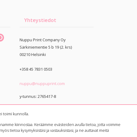
Yhteystiedot
Nuppu Print Company Oy
Särkiniementie 5 b 19 (2. krs)
00210
Helsinki
+358 45 7831 0503
nuppu@nuppuprint.com
y-tunnus: 2765417-8
i toimi kunnolla.
anamme kiinnostaa. Keräämme evästeiden avulla tietoa, jotta voimme
yös tietoa kysymyksistäsi ja vastauksistasi, ja ne auttavat meitä
Tietosuojaseloste