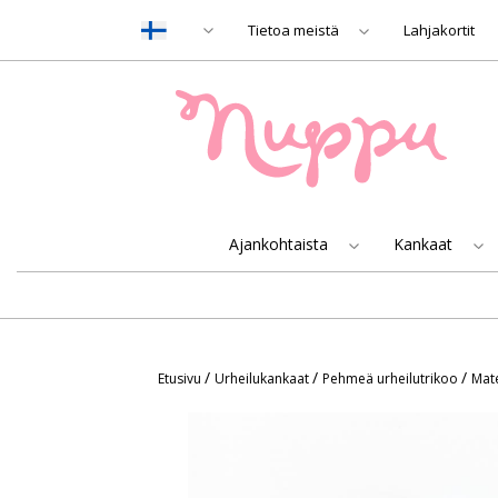
Tietoa meistä
Lahjakortit
Ajankohtaista
Kankaat
/
/
/
Etusivu
Urheilukankaat
Pehmeä urheilutrikoo
Mate