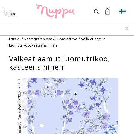
0
Valikko
X
/
/
/
Etusivu
Vaatetuskankaat
Luomutrikoo
Valkeat aamut
luomutrikoo, kasteensininen
Valkeat aamut luomutrikoo,
kasteensininen