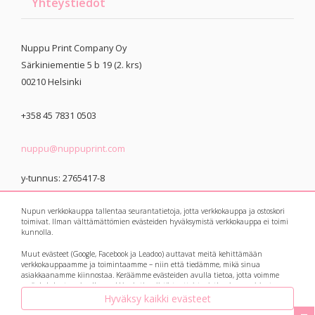
Yhteystiedot
Nuppu Print Company Oy
Särkiniementie 5 b 19 (2. krs)
00210
Helsinki
+358 45 7831 0503
nuppu@nuppuprint.com
y-tunnus: 2765417-8
Nupun verkkokauppa tallentaa seurantatietoja, jotta verkkokauppa ja ostoskori
toimivat. Ilman välttämättömien evästeiden hyväksymistä verkkokauppa ei toimi
kunnolla.
Muut evästeet (Google, Facebook ja Leadoo) auttavat meitä kehittämään
© 2021 Nuppu Print
Tietosuojaseloste
verkkokauppaamme ja toimintaamme – niin että tiedämme, mikä sinua
asiakkaanamme kiinnostaa. Keräämme evästeiden avulla tietoa, jotta voimme
Company
myös kohdentaa sinulle markkinointia niistä tuotteista, jotka sinua voisivat
kiinnostaa. Botit eli avautuvat keskusteluikkunat ja suosittelukoneet keräävät
Hyväksy kaikki evästeet
myös tietoa kysymyksistäsi ja vastauksistasi, ja ne auttavat meitä vastaamaan ja