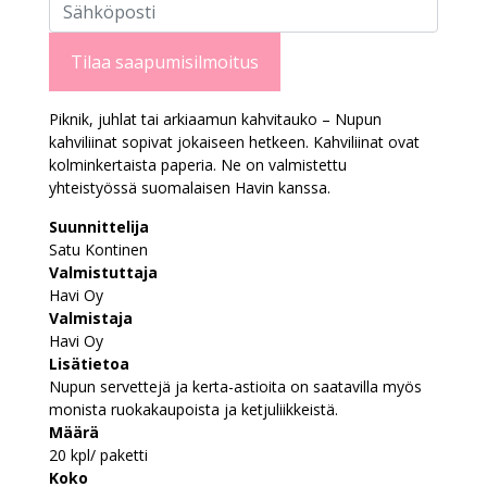
Tilaa saapumisilmoitus
Piknik, juhlat tai arkiaamun kahvitauko – Nupun
kahviliinat sopivat jokaiseen hetkeen. Kahviliinat ovat
kolminkertaista paperia. Ne on valmistettu
yhteistyössä suomalaisen Havin kanssa.
Suunnittelija
Satu Kontinen
Valmistuttaja
Havi Oy
Valmistaja
Havi Oy
Lisätietoa
Nupun servettejä ja kerta-astioita on saatavilla myös
monista ruokakaupoista ja ketjuliikkeistä.
Määrä
20 kpl/ paketti
Koko