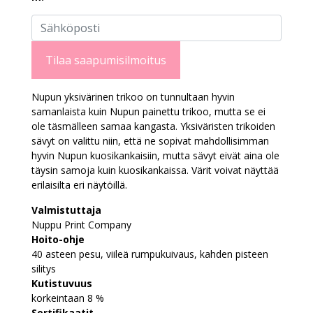
Tilaa saapumisilmoitus
Nupun yksivärinen trikoo on tunnultaan hyvin
samanlaista kuin Nupun painettu trikoo, mutta se ei
ole täsmälleen samaa kangasta. Yksiväristen trikoiden
sävyt on valittu niin, että ne sopivat mahdollisimman
hyvin Nupun kuosikankaisiin, mutta sävyt eivät aina ole
täysin samoja kuin kuosikankaissa. Värit voivat näyttää
erilaisilta eri näytöillä.
Valmistuttaja
Nuppu Print Company
Hoito-ohje
40 asteen pesu, viileä rumpukuivaus, kahden pisteen
silitys
Kutistuvuus
korkeintaan 8 %
Sertifikaatit