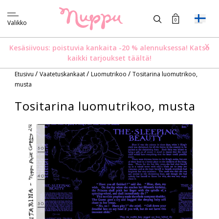
0
Valikko
X
Kesäsiivous: poistuvia kankaita -20 % alennuksessa!
Katso
kaikki tarjoukset täältä!
/
/
/
Etusivu
Vaatetuskankaat
Luomutrikoo
Tositarina luomutrikoo,
musta
Tositarina luomutrikoo, musta