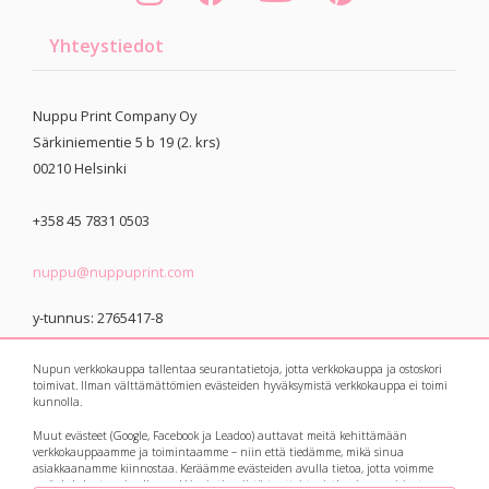
Yhteystiedot
Nuppu Print Company Oy
Särkiniementie 5 b 19 (2. krs)
00210
Helsinki
+358 45 7831 0503
nuppu@nuppuprint.com
y-tunnus: 2765417-8
Nupun verkkokauppa tallentaa seurantatietoja, jotta verkkokauppa ja ostoskori
toimivat. Ilman välttämättömien evästeiden hyväksymistä verkkokauppa ei toimi
kunnolla.
Muut evästeet (Google, Facebook ja Leadoo) auttavat meitä kehittämään
© 2021 Nuppu Print
Tietosuojaseloste
verkkokauppaamme ja toimintaamme – niin että tiedämme, mikä sinua
asiakkaanamme kiinnostaa. Keräämme evästeiden avulla tietoa, jotta voimme
Company
myös kohdentaa sinulle markkinointia niistä tuotteista, jotka sinua voisivat