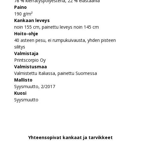
78 % kierrätyspolyesteriä, 22 % elastaania
Paino
190 g/m²
Kankaan leveys
noin 155 cm, painettu leveys noin 145 cm
Hoito-ohje
40 asteen pesu, ei rumpukuivausta, yhden pisteen
silitys
Valmistaja
Printscorpio Oy
Valmistusmaa
Valmistettu Italiassa, painettu Suomessa
Mallisto
Syysmuutto, 2/2017
Kuosi
Syysmuutto
Yhteensopivat kankaat ja tarvikkeet