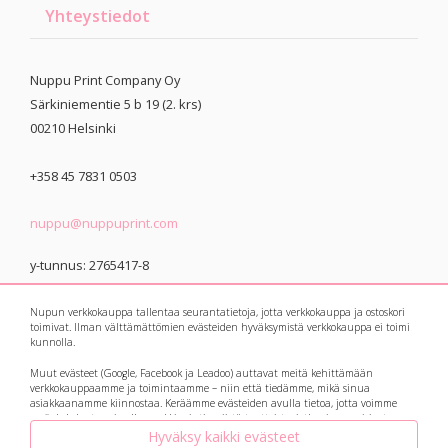
Yhteystiedot
Nuppu Print Company Oy
Särkiniementie 5 b 19 (2. krs)
00210
Helsinki
+358 45 7831 0503
nuppu@nuppuprint.com
y-tunnus: 2765417-8
Nupun verkkokauppa tallentaa seurantatietoja, jotta verkkokauppa ja ostoskori
toimivat. Ilman välttämättömien evästeiden hyväksymistä verkkokauppa ei toimi
kunnolla.
Muut evästeet (Google, Facebook ja Leadoo) auttavat meitä kehittämään
© 2021 Nuppu Print
Tietosuojaseloste
verkkokauppaamme ja toimintaamme – niin että tiedämme, mikä sinua
asiakkaanamme kiinnostaa. Keräämme evästeiden avulla tietoa, jotta voimme
Company
myös kohdentaa sinulle markkinointia niistä tuotteista, jotka sinua voisivat
kiinnostaa. Botit eli avautuvat keskusteluikkunat ja suosittelukoneet keräävät
Hyväksy kaikki evästeet