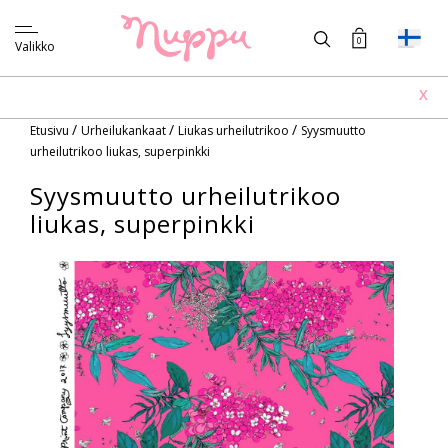
0
Valikko
X
/
/
/
Etusivu
Urheilukankaat
Liukas urheilutrikoo
Syysmuutto
urheilutrikoo liukas, superpinkki
Syysmuutto urheilutrikoo
liukas, superpinkki