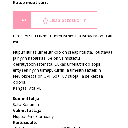
Katso muut värit
Lisää ostoskoriin
Hinta 29.90 EUR/m. Huom! Minimitilausmäärä on
0,40
m!
Nupun liukas urheilutrikoo on sileäpintaista, joustavaa
ja hyvin napakkaa. Se on valmistettu
kierrätyspolyesteristä. Liukas urheilutrikoo sopii
erityisen hyvin uimapukuihin ja urheiluvaatteisiin.
Neuloksessa on UPF 50+ -uv-suoja, ja se kestää
klooria.
Kangas:
Vita PL
Suunnittelija
Satu Kontinen
Valmistuttaja
Nuppu Print Company
Kuitusisältö