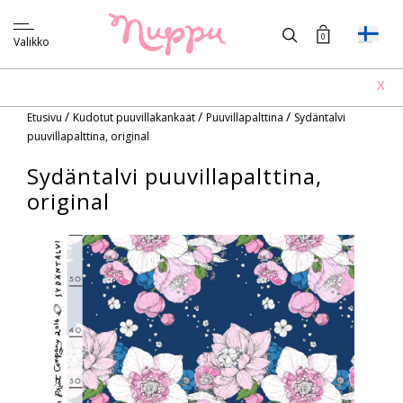
0
Valikko
X
/
/
/
Etusivu
Kudotut puuvillakankaat
Puuvillapalttina
Sydäntalvi
puuvillapalttina, original
Sydäntalvi puuvillapalttina,
original