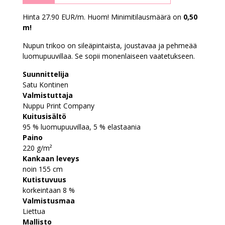
Hinta 27.90 EUR/m. Huom! Minimitilausmäärä on
0,50
m!
Nupun trikoo on sileäpintaista, joustavaa ja pehmeää
luomupuuvillaa. Se sopii monenlaiseen vaatetukseen.
Suunnittelija
Satu Kontinen
Valmistuttaja
Nuppu Print Company
Kuitusisältö
95 % luomupuuvillaa, 5 % elastaania
Paino
220 g/m²
Kankaan leveys
noin 155 cm
Kutistuvuus
korkeintaan 8 %
Valmistusmaa
Liettua
Mallisto