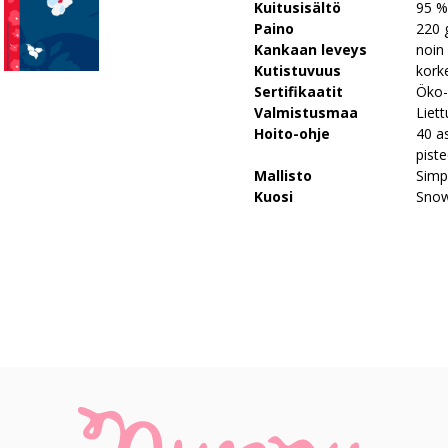
Kuitusisältö
95 %
Paino
220 
Kankaan leveys
noin
Kutistuvuus
kork
Sertifikaatit
Öko-
Valmistusmaa
Liett
Hoito-ohje
40 a
piste
Mallisto
Simp
Kuosi
Snow