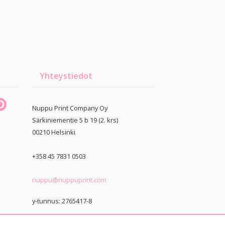
Yhteystiedot
Nuppu Print Company Oy
Särkiniementie 5 b 19 (2. krs)
00210
Helsinki
+358 45 7831 0503
nuppu@nuppuprint.com
y-tunnus: 2765417-8