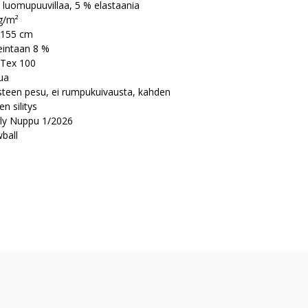
 luomupuuvillaa, 5 % elastaania
g/m²
 155 cm
eintaan 8 %
Tex 100
ua
steen pesu, ei rumpukuivausta, kahden
en silitys
ly Nuppu 1/2026
ball