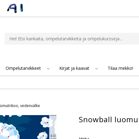
Ompelutarvikkeet
Kirjat ja kaavat
Tilaa mekko!
uomutrikoo, vedenvälke
Snowball luomut
Hinta