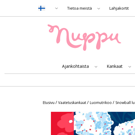
Tietoa meistä
Lahjakortit
Ajankohtaista
Kankaat
/
/
/
Etusivu
Vaatetuskankaat
Luomutrikoo
Snowball l