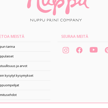
ETOA MEISTÄ
SEURAA MEITÄ
pun tarina
ppulaiset
tuullisuus ja arvot
ein kysytyt kysymykset
ppuompelijat
imitusehdot
pahtumakalenteri