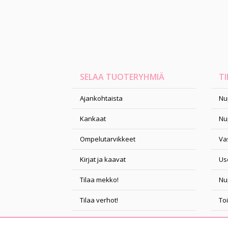
SELAA TUOTERYHMIÄ
TI
Ajankohtaista
Nu
Kankaat
Nu
Ompelutarvikkeet
Vas
Kirjat ja kaavat
Us
Tilaa mekko!
Nu
Tilaa verhot!
To
Ompelukurssit
Ta