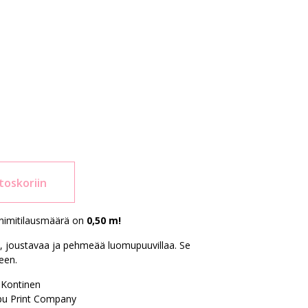
toskoriin
nimitilausmäärä on
0,50 m!
a, joustavaa ja pehmeää luomupuuvillaa. Se
een.
 Kontinen
u Print Company