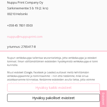
Nuppu Print Company Oy
Särkiniementie 5 b 19 (2. krs)
00210
Helsinki
+358 45 7831 0503
nuppu@nuppuprint.com
y-tunnus: 2765417-8
Nupun verkkokauppa tallentaa seurantatietoja, jotta verkkokauppa ja ostoskori
toimivat. Ilman välttämättömien evästeiden hyväksymistä verkkokauppa ei toimi
kunnolla.
Muut evästeet (Google, Facebook ja Leadoo) auttavat meitä kehittämään
© 2021 Nuppu Print
Tietosuojaseloste
verkkokauppaamme ja toimintaamme – niin että tiedämme, mikä sinua
asiakkaanamme kiinnostaa. Keräämme evästeiden avulla tietoa, jotta voimme
Company
myös kohdentaa sinulle markkinointia niistä tuotteista, jotka sinua voisivat
kiinnostaa. Botit eli avautuvat keskusteluikkunat ja suosittelukoneet keräävät
Hyväksy kaikki evästeet
myös tietoa kysymyksistäsi ja vastauksistasi, ja ne auttavat meitä vastaamaan ja
palvelemaan jatkossa vielä paremmin!
Evästeet
Hyväksy pakolliset evästeet