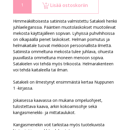
Lisää ostoskoriin
Himmeäkiiltoisesta satiinista valmistettu Satakieli henkii
juhlaeleganssia. Pääntien muotolaskokset muotoilevat
mekosta käyttäjälleen sopivan. Lyhyissä puhvihihoissa
on olkapäällä pienet laskokset. Helman poimutus ja
helmakaitale tuovat mekkoon persoonallista ilmettä.
Satiinista ommeltuna mekosta tulee juhlava, ohuesta
puuvillasta ommeltuna moneen menoon sopiva.
Satakielen voi tehdä myös trikoosta.
Helmarakenteen
voi tehdä kaitaleella tai ilman.
Satakieli on ilmestynyt ensimmäistä kertaa Nuppunen
1 -kirjassa.
Jokaisessa kaavassa on mukana ompeluohjeet,
tulostettava kaava, arkin kokoamisohje sekä
kangasmenekki- ja mittataulukot.
Kangasmenekin voit tarkistaa myös tuotekuvista