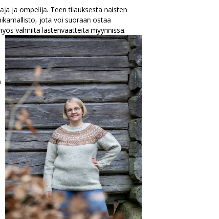
a ja ompelija. Teen tilauksesta naisten
unikamallisto, jota voi suoraan ostaa
a myös valmiita lastenvaatteita myynnissä.
n
i
i
a