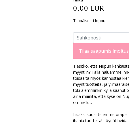
0.00 EUR
Tilapäisesti loppu
Tilaa saapumisilmoitus
Tiesitkö, että Nupun kankaist
myyntiin? Tällä haluamme inno
toisaalta myös kannustaa kier
myyntituotteita, ja ylimääräise
toki aiemminkin kyllä saanut 
aina mainita, että kyse on Nu
ommellut.
Lisäksi suosittelemme ompeli
ihania tuotteita! Löydät heidät