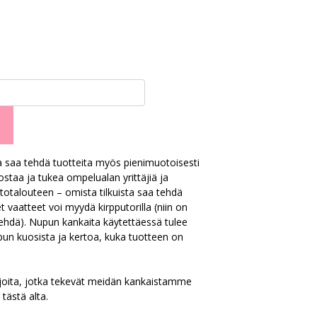
a saa tehdä tuotteita myös pienimuotoisesti
staa ja tukea ompelualan yrittäjiä ja
totalouteen – omista tilkuista saa tehdä
t vaatteet voi myydä kirpputorilla (niin on
tehdä). Nupun kankaita käytettäessä tulee
pun kuosista ja kertoa, kuka tuotteen on
joita, jotka tekevät meidän kankaistamme
 tästä alta.