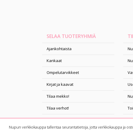
SELAA TUOTERYHMIÄ
TI
Ajankohtaista
Nu
Kankaat
Nu
Ompelutarvikkeet
Vas
Kirjat ja kaavat
Us
Tilaa mekko!
Nu
Tilaa verhot!
To
Ompelukurssit
Ta
Nupun verkkokauppa tallentaa seurantatietoja, jotta verkkokauppa ja ost