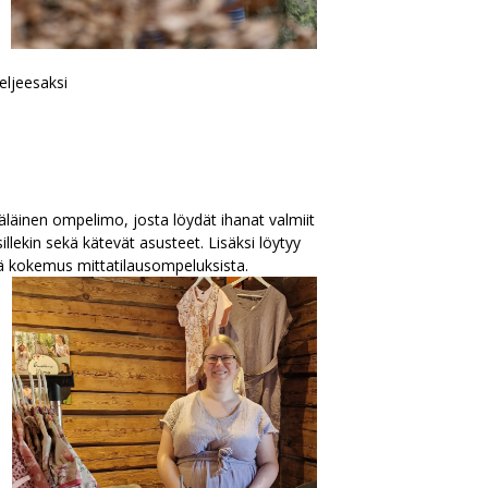
ljeesaksi
läinen ompelimo, josta löydät ihanat valmiit
isillekin sekä kätevät asusteet. Lisäksi löytyy
kä kokemus mittatilausompeluksista.