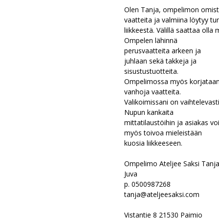
Olen Tanja, ompelimon omistaj
vaatteita ja valmiina löytyy t
liikkeestä. Välillä saattaa oll
Ompelen lähinnä
perusvaatteita arkeen ja
juhlaan sekä takkeja ja
sisustustuotteita.
Ompelimossa myös korjataa
vanhoja vaatteita.
Valikoimissani on vaihtelevast
Nupun kankaita
mittatilaustöihin ja asiakas vo
myös toivoa mieleistään
kuosia liikkeeseen.
Ompelimo Ateljee Saksi Tanj
Juva
p. 0500987268
tanja@ateljeesaksi.com
Vistantie 8 21530 Paimio