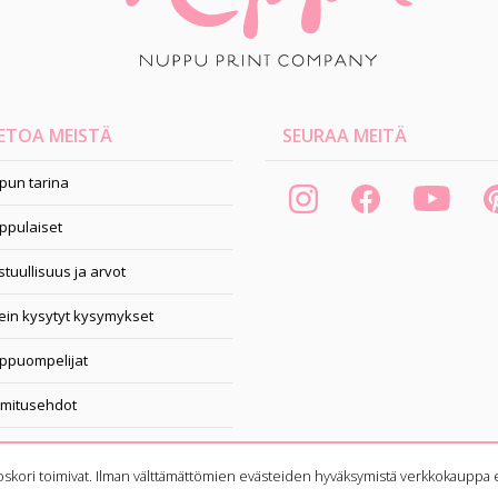
ETOA MEISTÄ
SEURAA MEITÄ
pun tarina
ppulaiset
tuullisuus ja arvot
ein kysytyt kysymykset
ppuompelijat
imitusehdot
pahtumakalenteri
oskori toimivat. Ilman välttämättömien evästeiden hyväksymistä verkkokauppa e