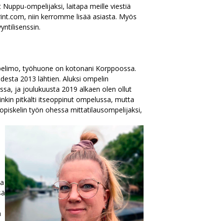
t Nuppu-ompelijaksi, laitapa meille viestiä
t.com, niin kerromme lisää asiasta. Myös
ntilisenssin.
elimo, työhuone on kotonani Korppoossa.
odesta 2013 lähtien. Aluksi ompelin
ssa, ja joulukuusta 2019 alkaen olen ollut
inkin pitkälti itseoppinut ompelussa, mutta
opiskelin työn ohessa mittatilausompelijaksi,
la
sä
ä