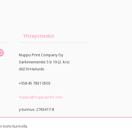
Yhteystiedot
Nuppu Print Company Oy
Särkiniementie 5 b 19 (2. krs)
00210
Helsinki
+358 45 7831 0503
nuppu@nuppuprint.com
y-tunnus: 2765417-8
i toimi kunnolla.