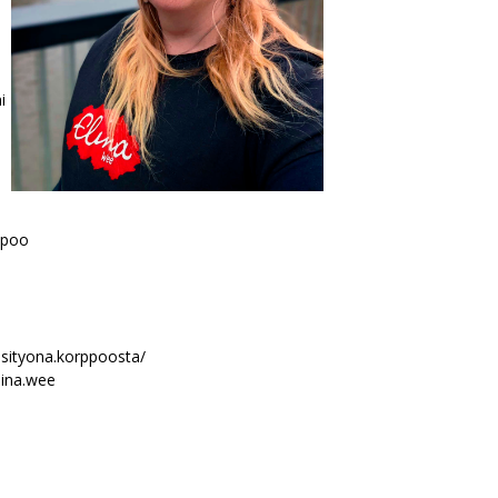
i
ppoo
sityona.korppoosta/
lina.wee