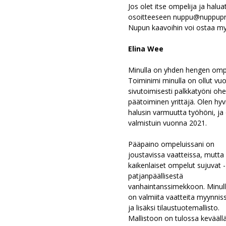
Jos olet itse ompelija ja halua
osoitteeseen nuppu@nuppuprin
Nupun kaavoihin voi ostaa myy
Elina Wee
Minulla on yhden hengen omp
Toiminimi minulla on ollut vu
sivutoimisesti palkkatyöni ohe
päätoiminen yrittäjä. Olen hyv
halusin varmuutta työhöni, ja 
valmistuin vuonna 2021.
Pääpaino ompeluissani on
joustavissa vaatteissa, mutta
kaikenlaiset ompelut sujuvat -
patjanpäällisestä
vanhaintanssimekkoon. Minul
on valmiita vaatteita myynnis
ja lisäksi tilaustuotemallisto.
Mallistoon on tulossa kevääll