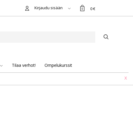
Kirjaudu sisään
0 €
0
Tilaa verhot!
Ompelukurssit
X