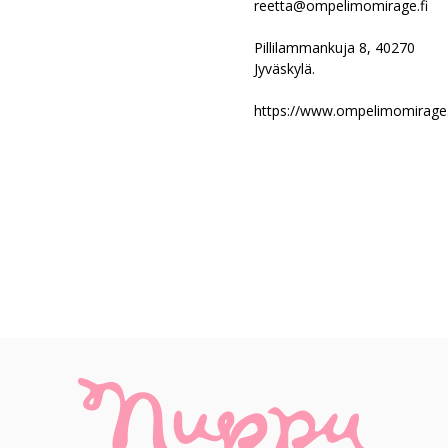
reetta@ompelimomirage.fi
Pillilammankuja 8, 40270
Jyväskylä.
https://www.ompelimomirage.