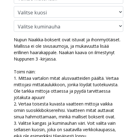
Nupun Naakka-bokserit ovat istuvat ja ihonmyötäiset.
Mallissa ei ole sivusaumoja, ja mukavuutta lisää
erillinen haarakappale. Naakan kaava on ilmestynyt
Nuppunen 3 -kirjassa.
Toimi näin:
1. Mittaa vartalon mitat alusvaatteiden päältä. Vertaa
mittojasi mittataulukkoon, jonka löydät tuotekuvista.
Ole tarkka mittoja ottaessa ja pyydä tarvittaessa
jotakuta apuun!
2. Vertaa toisesta kuvasta vaatteen mittoja vaikka
omiin suosikkiboksereihisi. Vaatteen mitat auttavat
sinua hahmottamaan, minkä malliset bokserit ovat.
3. Valitse kangas ja kuminauhan väri. Voit valita vain
sellaisen kuosin, joka on saatavilla verkkokaupassa,
eikä ole esimerkiksi tilapäisesti loppu.