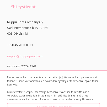
Yhteystiedot
Nuppu Print Company Oy
Särkiniementie 5 b 19 (2. krs)
00210
Helsinki
+358 45 7831 0503
nuppu@nuppuprint.com
y-tunnus: 2765417-8
Nupun verkkokauppa tallentaa seurantatietoja, jotta verkkokauppa ja ostoskori
toimivat. Ilman välttämättömien evästeiden hyväksymistä verkkokauppa ei toimi
kunnolla.
Muut evästeet (Google, Facebook ja Leadoo) auttavat meitä kehittämään
© 2021 Nuppu Print
Tietosuojaseloste
verkkokauppaamme ja toimintaamme – niin että tiedämme, mikä sinua
asiakkaanamme kiinnostaa. Keräämme evästeiden avulla tietoa, jotta voimme
Company
myös kohdentaa sinulle markkinointia niistä tuotteista, jotka sinua voisivat
kiinnostaa. Botit eli avautuvat keskusteluikkunat ja suosittelukoneet keräävät