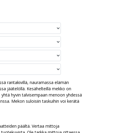
ssä rantakivillä, nauramassa elämän
ssa jäätelöllä. Kesähelteillä mekko on
ii yhtä hyvin talvisempaan menoon yhdessä
nssa. Mekon suloisiin taskuihin voi kerätä
aatteiden päältä. Vertaa mittoja
 tuotekuvista. Ole tarkka mittoja ottaessa.