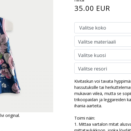
35.00 EUR
Kivitaskun voi tavata hyppimä
hassutuksille tai herkuttelema
mukavan viileä, mutta se sop
trikoopaidan ja leggareiden ka
ihania aarteita.
i original.
Toimi näin:
1. Mittaa vartalon mitat alusv
mittataulukkoon, jonka löydät