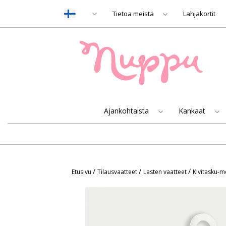
Tietoa meistä
Lahjakortit
Ajankohtaista
Kankaat
/
/
/
Etusivu
Tilausvaatteet
Lasten vaatteet
Kivitasku-m