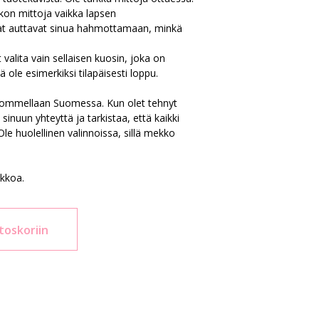
kon mittoja vaikka lapsen
t auttavat sinua hahmottamaan, minkä
t valita vain sellaisen kuosin, joka on
 ole esimerkiksi tilapäisesti loppu.
 ommellaan Suomessa. Kun olet tehnyt
inuun yhteyttä ja tarkistaa, että kaikki
 Ole huolellinen valinnoissa, sillä mekko
ikkoa.
toskoriin