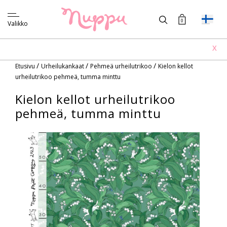
0
Valikko
X
/
/
/
Etusivu
Urheilukankaat
Pehmeä urheilutrikoo
Kielon kellot
urheilutrikoo pehmeä, tumma minttu
Kielon kellot urheilutrikoo
pehmeä, tumma minttu