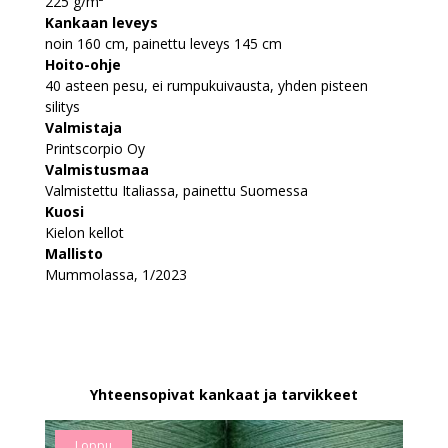
225 g/m²
Kankaan leveys
noin 160 cm, painettu leveys 145 cm
Hoito-ohje
40 asteen pesu, ei rumpukuivausta, yhden pisteen
silitys
Valmistaja
Printscorpio Oy
Valmistusmaa
Valmistettu Italiassa, painettu Suomessa
Kuosi
Kielon kellot
Mallisto
Mummolassa, 1/2023
Yhteensopivat kankaat ja tarvikkeet
Loppu