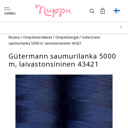
0
Valikko
X
/
/
/
Etusivu
Ompelutarvikkeet
Ompelulangat
Gütermann
saumurilanka 5000 m, laivastonsininen 43421
Gütermann saumurilanka 5000
m, laivastonsininen 43421