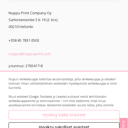
Nuppu Print Company Oy
Särkiniementie 5 b 19 (2. krs)
00210
Helsinki
+358 45 7831 0503
nuppu@nuppuprint.com
y-tunnus: 2765417-8
Nupun verkkokauppa tallentaa seurantatietoja, jotta verkkokauppa ja ostoskori
toimivat. Ilman välttämättömien evästeiden hyväksymistä verkkokauppa ei toimi
kunnolla.
Muut evästeet (Google, Facebook ja Leadoo) auttavat meitä kehittämään
© 2021 Nuppu Print
Tietosuojaseloste
verkkokauppaamme ja toimintaamme – niin että tiedämme, mikä sinua
asiakkaanamme kiinnostaa. Keräämme evästeiden avulla tietoa, jotta voimme
Company
myös kohdentaa sinulle markkinointia niistä tuotteista, jotka sinua voisivat
kiinnostaa. Botit eli avautuvat keskusteluikkunat ja suosittelukoneet keräävät
Hyväksy kaikki evästeet
myös tietoa kysymyksistäsi ja vastauksistasi, ja ne auttavat meitä vastaamaan ja
palvelemaan jatkossa vielä paremmin!
Hyväksy pakolliset evästeet