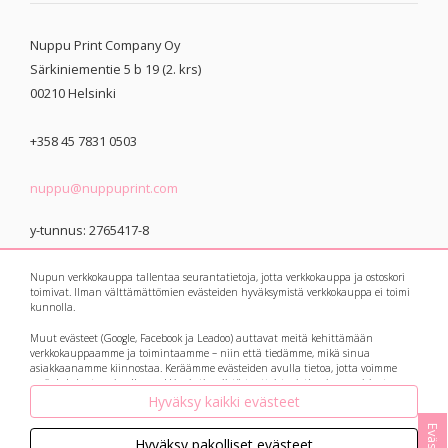
Nuppu Print Company Oy
Särkiniementie 5 b 19 (2. krs)
00210
Helsinki
+358 45 7831 0503
nuppu@nuppuprint.com
y-tunnus: 2765417-8
Nupun verkkokauppa tallentaa seurantatietoja, jotta verkkokauppa ja ostoskori
toimivat. Ilman välttämättömien evästeiden hyväksymistä verkkokauppa ei toimi
kunnolla.
Muut evästeet (Google, Facebook ja Leadoo) auttavat meitä kehittämään
© 2021 Nuppu Print
Tietosuojaseloste
verkkokauppaamme ja toimintaamme – niin että tiedämme, mikä sinua
asiakkaanamme kiinnostaa. Keräämme evästeiden avulla tietoa, jotta voimme
Company
myös kohdentaa sinulle markkinointia niistä tuotteista, jotka sinua voisivat
kiinnostaa. Botit eli avautuvat keskusteluikkunat ja suosittelukoneet keräävät
Hyväksy kaikki evästeet
myös tietoa kysymyksistäsi ja vastauksistasi, ja ne auttavat meitä vastaamaan ja
palvelemaan jatkossa vielä paremmin!
Hyväksy pakolliset evästeet