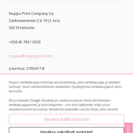
Nuppu Print Company Oy
Särkiniementie 5 b 19 (2. krs)
00210
Helsinki
+358 45 7831 0503
nuppu@nuppuprint.com
y-tunnus: 2765417-8
Nupun verkkokauppa tallentaa seurantatietoja, jotta verkkokauppa ja ostoskori
toimivat. Ilman välttämättömien evästeiden hyväksymistä verkkokauppa ei toimi
kunnolla.
Muut evästeet (Google, Facebook ja Leadoo) auttavat meitä kehittämään
© 2021 Nuppu Print
Tietosuojaseloste
verkkokauppaamme ja toimintaamme – niin että tiedämme, mikä sinua
asiakkaanamme kiinnostaa. Keräämme evästeiden avulla tietoa, jotta voimme
Company
myös kohdentaa sinulle markkinointia niistä tuotteista, jotka sinua voisivat
kiinnostaa. Botit eli avautuvat keskusteluikkunat ja suosittelukoneet keräävät
Hyväksy kaikki evästeet
myös tietoa kysymyksistäsi ja vastauksistasi, ja ne auttavat meitä vastaamaan ja
palvelemaan jatkossa vielä paremmin!
Hyväksy pakolliset evästeet