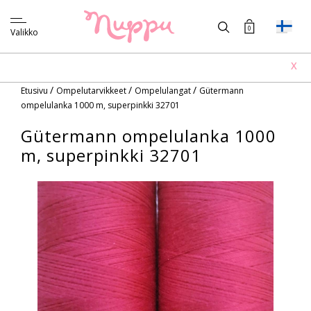
0
Valikko
X
/
/
/
Etusivu
Ompelutarvikkeet
Ompelulangat
Gütermann
ompelulanka 1000 m, superpinkki 32701
Gütermann ompelulanka 1000
m, superpinkki 32701