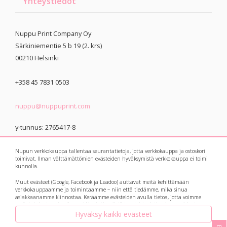
Yhteystiedot
Nuppu Print Company Oy
Särkiniementie 5 b 19 (2. krs)
00210
Helsinki
+358 45 7831 0503
nuppu@nuppuprint.com
y-tunnus: 2765417-8
Nupun verkkokauppa tallentaa seurantatietoja, jotta verkkokauppa ja ostoskori
toimivat. Ilman välttämättömien evästeiden hyväksymistä verkkokauppa ei toimi
kunnolla.
Muut evästeet (Google, Facebook ja Leadoo) auttavat meitä kehittämään
© 2021 Nuppu Print
Tietosuojaseloste
verkkokauppaamme ja toimintaamme – niin että tiedämme, mikä sinua
asiakkaanamme kiinnostaa. Keräämme evästeiden avulla tietoa, jotta voimme
Company
myös kohdentaa sinulle markkinointia niistä tuotteista, jotka sinua voisivat
kiinnostaa. Botit eli avautuvat keskusteluikkunat ja suosittelukoneet keräävät
Hyväksy kaikki evästeet
myös tietoa kysymyksistäsi ja vastauksistasi, ja ne auttavat meitä vastaamaan ja