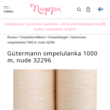
0
Valikko
X
Kesäsiivous: poistuvia kankaita -20 % alennuksessa!
Katso
kaikki tarjoukset täältä!
/
/
/
Etusivu
Ompelutarvikkeet
Ompelulangat
Gütermann
ompelulanka 1000 m, nude 32296
Gütermann ompelulanka 1000
m, nude 32296