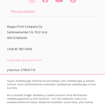
Yhteystiedot
Nuppu Print Company Oy
Särkiniementie 5 b 19 (2. krs)
00210
Helsinki
+358 45 7831 0503
nuppu@nuppuprint.com
y-tunnus: 2765417-8
Nupun verkkokauppa tallentaa seurantatietoja, jotta verkkokauppa ja ostoskori
toimivat. Ilman välttämättömien evästeiden hyväksymistä verkkokauppa ei toimi
kunnolla.
Muut evästeet (Google, Facebook ja Leadoo) auttavat meitä kehittämään
© 2021 Nuppu Print
Tietosuojaseloste
verkkokauppaamme ja toimintaamme – niin että tiedämme, mikä sinua
asiakkaanamme kiinnostaa. Keräämme evästeiden avulla tietoa, jotta voimme
Company