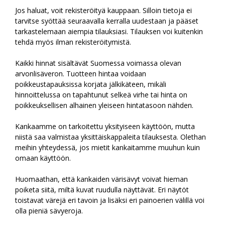
Jos haluat, voit rekisteröityä kauppaan. Silloin tietoja ei
tarvitse syöttää seuraavalla kerralla uudestaan ja pääset
tarkastelemaan aiempia tilauksiasi. Tilauksen voi kuitenkin
tehdä myös ilman rekisteröitymistä.
Kaikki hinnat sisältävät Suomessa voimassa olevan
arvonlisäveron. Tuotteen hintaa voidaan
poikkeustapauksissa korjata jälkikäteen, mikäli
hinnoittelussa on tapahtunut selkeä virhe tai hinta on
poikkeuksellisen alhainen yleiseen hintatasoon nähden.
Kankaamme on tarkoitettu yksityiseen käyttöön, mutta
niistä saa valmistaa yksittäiskappaleita tilauksesta. Olethan
meihin yhteydessä, jos mietit kankaitamme muuhun kuin
omaan käyttöön.
Huomaathan, että kankaiden värisävyt voivat hieman
poiketa siitä, miltä kuvat ruudulla näyttävät. Eri näytöt
toistavat värejä eri tavoin ja lisäksi eri painoerien välillä voi
olla pieniä sävyeroja.