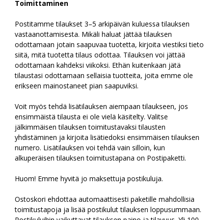
Toimittaminen
Postitamme tilaukset 3–5 arkipäivän kuluessa tilauksen
vastaanottamisesta. Mikäli haluat jättää tilauksen
odottamaan jotain saapuvaa tuotetta, kirjoita viestiksi tieto
siitä, mitä tuotetta tilaus odottaa. Tilauksen voi jättää
odottamaan kahdeksi viikoksi. Ethän kuitenkaan jätä
tilaustasi odottamaan sellaisia tuotteita, joita emme ole
erikseen mainostaneet pian saapuviksi.
Voit myös tehdä lisätilauksen aiempaan tilaukseen, jos
ensimmäistä tilausta ei ole vielä käsitelty. Valitse
jälkimmäisen tilauksen toimitustavaksi tilausten
yhdistäminen ja kirjoita lisätiedoksi ensimmäisen tilauksen
numero. Lisätilauksen voi tehdä vain silloin, kun
alkuperäisen tilauksen toimitustapana on Postipaketti.
Huom! Emme hyvitä jo maksettuja postikuluja.
Ostoskori ehdottaa automaattisesti paketille mahdollisia
toimitustapoja ja lisää postikulut tilauksen loppusummaan.
Postikuluihin vaikuttavat tilauksen paino ja tilavuus. Yli 100