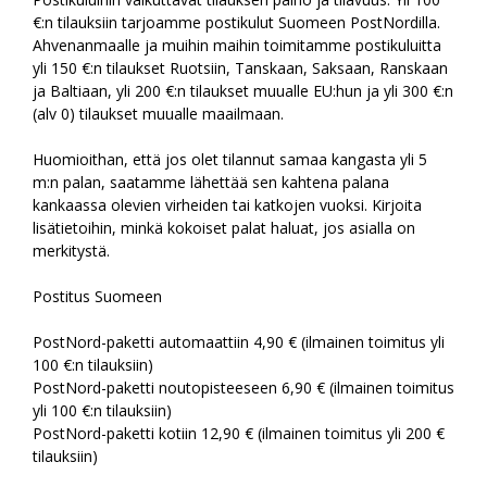
€:n tilauksiin tarjoamme postikulut Suomeen PostNordilla.
Ahvenanmaalle ja muihin maihin toimitamme postikuluitta
yli 150 €:n tilaukset Ruotsiin, Tanskaan, Saksaan, Ranskaan
ja Baltiaan, yli 200 €:n tilaukset muualle EU:hun ja yli 300 €:n
(alv 0) tilaukset muualle maailmaan.
Huomioithan, että jos olet tilannut samaa kangasta yli 5
m:n palan, saatamme lähettää sen kahtena palana
kankaassa olevien virheiden tai katkojen vuoksi. Kirjoita
lisätietoihin, minkä kokoiset palat haluat, jos asialla on
merkitystä.
Postitus Suomeen
PostNord-paketti automaattiin 4,90 € (ilmainen toimitus yli
100 €:n tilauksiin)
PostNord-paketti noutopisteeseen 6,90 € (ilmainen toimitus
yli 100 €:n tilauksiin)
PostNord-paketti kotiin 12,90 € (ilmainen toimitus yli 200 €
tilauksiin)