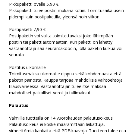
Pikkupaketti ovelle 5,90 €
Pikkupaketti tulee postin mukana kotiin. Toimitusaika usein
pidempi kuin postipaketilla, yleensä noin viikon.
Postipaketti 7,90 €
Postipaketin voi valita toimitettavaksi joko lähimpään
postiin tai pakettiautomaattiin. Kun paketti on lähetty,
vastaanottaja saa seurantakoodin, jolla paketin kulkua voi
seurata.
Postitus ulkomaille
Toimitusmaksu ulkomaille riippuu sekä kohdemaasta että
paketin painosta. Kauppa tarjoaa mahdollisia vaihtoehtoja
tilausvaiheessa. Vastaanottajan tulee itse maksaa
mahdolliset paikalliset verot ja tullimaksut.
Palautus
Valmiilla tuotteilla on 14 vuorokauden palautusoikeus.
Palautusoikeus ei koske määrämittaan leikattuja,
virheettömiä kankaita eikä PDF-kaavoja. Tuotteen tulee olla