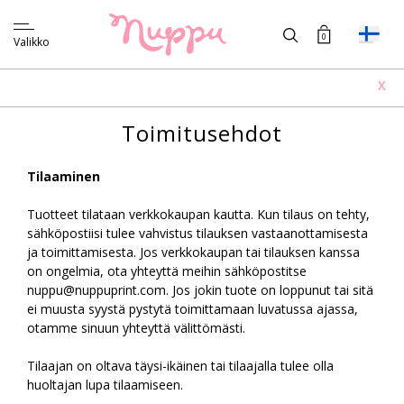
0
Valikko
X
Toimitusehdot
Tilaaminen
Tuotteet tilataan verkkokaupan kautta. Kun tilaus on tehty,
sähköpostiisi tulee vahvistus tilauksen vastaanottamisesta
ja toimittamisesta. Jos verkkokaupan tai tilauksen kanssa
on ongelmia, ota yhteyttä meihin sähköpostitse
nuppu@nuppuprint.com. Jos jokin tuote on loppunut tai sitä
ei muusta syystä pystytä toimittamaan luvatussa ajassa,
otamme sinuun yhteyttä välittömästi.
Tilaajan on oltava täysi-ikäinen tai tilaajalla tulee olla
huoltajan lupa tilaamiseen.