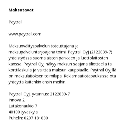
Maksutavat
Paytrail
www.paytrail.com
Maksunvälityspalvelun toteuttajana ja
maksupalveluntarjoajana toimii Paytrail Oyj (2122839-7)
yhteistyössä suomalaisten pankkien ja luottolaitosten
kanssa. Paytrail Oyj näkyy maksun saajana tiliotteella tai
korttilaskulla ja välittää maksun kauppiaalle. Paytrail Oyj:llä
on maksulaitoksen toimilupa. Reklamaatiotapauksissa ota
yhteyttä kuitenkin ensin meihin.
Paytrail Oyj, y-tunnus: 2122839-7
Innova 2
Lutakonaukio 7
40100 Jyväskylä
Puhelin: 0207 181830