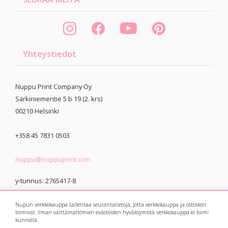
Yhteystiedot
Nuppu Print Company Oy
Särkiniementie 5 b 19 (2. krs)
00210
Helsinki
+358 45 7831 0503
nuppu@nuppuprint.com
y-tunnus: 2765417-8
Nupun verkkokauppa tallentaa seurantatietoja, jotta verkkokauppa ja ostoskori
toimivat. Ilman välttämättömien evästeiden hyväksymistä verkkokauppa ei toimi
kunnolla.