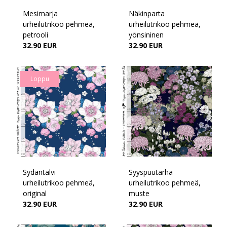
Mesimarja
Näkinparta
urheilutrikoo pehmeä,
urheilutrikoo pehmeä,
petrooli
yönsininen
32.90 EUR
32.90 EUR
Loppu
Sydäntalvi
Syyspuutarha
urheilutrikoo pehmeä,
urheilutrikoo pehmeä,
original
muste
32.90 EUR
32.90 EUR