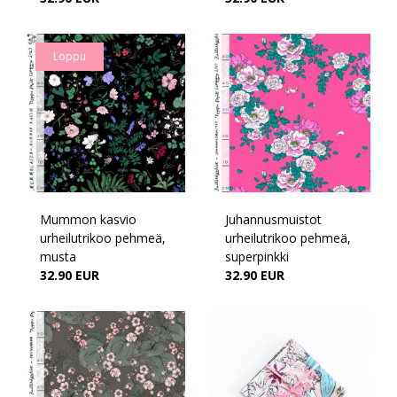
Loppu
Mummon kasvio
Juhannusmuistot
urheilutrikoo pehmeä,
urheilutrikoo pehmeä,
musta
superpinkki
32.90 EUR
32.90 EUR