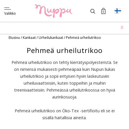
0
Valikko
X
Etusivu
/
Kankaat
/
Urheilukankaat
/
Pehmeä urheilutrikoo
Pehmeä urheilutrikoo
Pehmeä urheilutrikoo on tehty kierrätyspolyesteristä. Se
on nimensä mukaisesti pehmeäpää kuin Nupun liukas
urheilutrikoo ja sopii erityisen hyvin laskeutuviin
urheiluvaatteisiin, kuten toppeihin ja muihin
treenivaatteisiin. Pehmeässä urheilutrikoossa on hyvä
aurinkosuoja.
Pehmeä urheilutrikoo on Öko-Tex -sertifioitu eli se ei
sisällä haitallisia aineita.