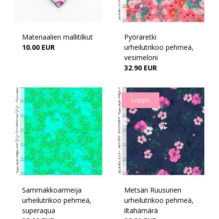
Materiaalien mallitilkut
Pyöräretki
10.00 EUR
urheilutrikoo pehmeä,
vesimeloni
32.90 EUR
Loppu
Sammakkoarmeija
Metsän Ruusunen
urheilutrikoo pehmeä,
urheilutrikoo pehmeä,
superaqua
iltahämärä