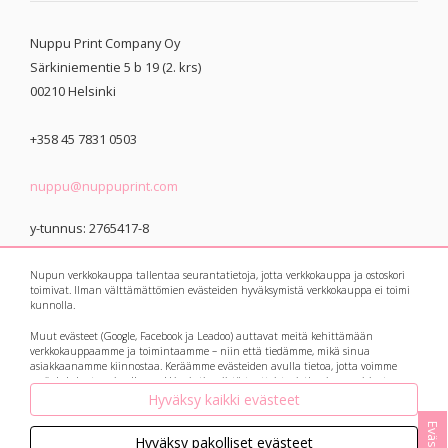
Nuppu Print Company Oy
Särkiniementie 5 b 19 (2. krs)
00210
Helsinki
+358 45 7831 0503
nuppu@nuppuprint.com
y-tunnus: 2765417-8
Nupun verkkokauppa tallentaa seurantatietoja, jotta verkkokauppa ja ostoskori
toimivat. Ilman välttämättömien evästeiden hyväksymistä verkkokauppa ei toimi
kunnolla.
Muut evästeet (Google, Facebook ja Leadoo) auttavat meitä kehittämään
© 2021 Nuppu Print
Tietosuojaseloste
verkkokauppaamme ja toimintaamme – niin että tiedämme, mikä sinua
asiakkaanamme kiinnostaa. Keräämme evästeiden avulla tietoa, jotta voimme
Company
myös kohdentaa sinulle markkinointia niistä tuotteista, jotka sinua voisivat
kiinnostaa. Botit eli avautuvat keskusteluikkunat ja suosittelukoneet keräävät
Hyväksy kaikki evästeet
myös tietoa kysymyksistäsi ja vastauksistasi, ja ne auttavat meitä vastaamaan ja
palvelemaan jatkossa vielä paremmin!
Evästeet
Hyväksy pakolliset evästeet