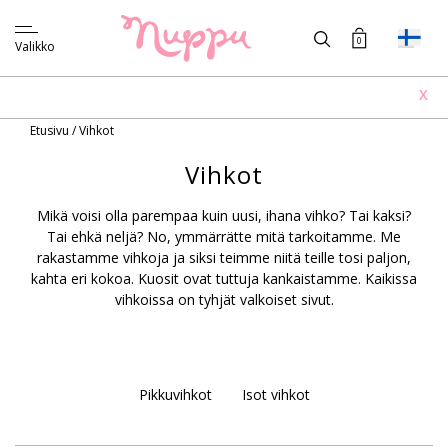
0
Valikko
X
Etusivu
/
Vihkot
Vihkot
Mikä voisi olla parempaa kuin uusi, ihana vihko? Tai kaksi?
Tai ehkä neljä? No, ymmärrätte mitä tarkoitamme. Me
rakastamme vihkoja ja siksi teimme niitä teille tosi paljon,
kahta eri kokoa. Kuosit ovat tuttuja kankaistamme. Kaikissa
vihkoissa on tyhjät valkoiset sivut.
Pikkuvihkot
Isot vihkot