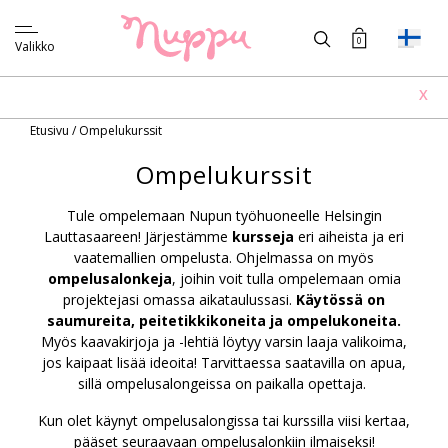
0
Valikko
X
Etusivu
/
Ompelukurssit
Ompelukurssit
Tule ompelemaan Nupun työhuoneelle Helsingin
Lauttasaareen! Järjestämme
kursseja
eri aiheista ja eri
vaatemallien ompelusta. Ohjelmassa on myös
ompelusalonkeja
, joihin voit tulla ompelemaan omia
projektejasi omassa aikataulussasi.
Käytössä on
saumureita, peitetikkikoneita ja ompelukoneita.
Myös kaavakirjoja ja -lehtiä löytyy varsin laaja valikoima,
jos kaipaat lisää ideoita! Tarvittaessa saatavilla on apua,
sillä ompelusalongeissa on paikalla opettaja.
Kun olet käynyt ompelusalongissa tai kurssilla viisi kertaa,
pääset seuraavaan ompelusalonkiin ilmaiseksi!