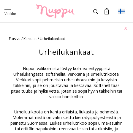
0
Valikko
X
Etusivu
/
Kankaat
/
Urheilukankaat
Urheilukankaat
Nupun valikoimista löytyy kolmea erityyppistä
urheilukangasta: softshellia, verkkaria ja urheilutrikoota.
Verkkari sopii pehmeisiin urheiluhousuihin ja kevyisiin
takkeihin, ja se on joustavaa ja kestävää. Softshell taas
pitää tuulta ja hylkii vettä, joten se sopii hyvin takkeihin tai
vaikka hanskoihin.
Urheilutrikoota on kahta erilaista, liukasta ja pehmeää.
Molemmat niistä on valmistettu kierrätyspolyesteristä ja
painettu Suomessa. Liukas urheilutrikoo sopii uima-asuihin
tai erittäin napakoihin treenivaatteisiin tai -trikoisiin, ja