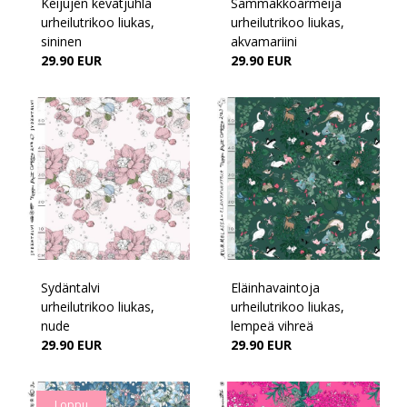
Keijujen kevätjuhla
Sammakkoarmeija
urheilutrikoo liukas,
urheilutrikoo liukas,
sininen
akvamariini
29.90 EUR
29.90 EUR
Sydäntalvi
Eläinhavaintoja
urheilutrikoo liukas,
urheilutrikoo liukas,
nude
lempeä vihreä
29.90 EUR
29.90 EUR
Loppu