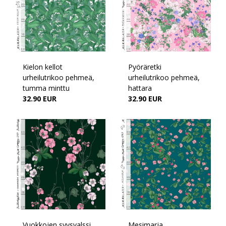
Kielon kellot
Pyöräretki
urheilutrikoo pehmeä,
urheilutrikoo pehmeä,
tumma minttu
hattara
32.90 EUR
32.90 EUR
Vuokkojen syysvalssi
Mesimarja