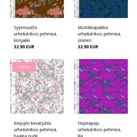
Syysmuutto
Mustikkapaikka
urheilutrikoo pehmeä,
urheilutrikoo pehmeä,
konjakki
sininen
32.90 EUR
32.90 EUR
Loppu
Keijujen kevätjuhla
Hopeapaju
urheilutrikoo pehmeä,
urheilutrikoo pehmeä,
haalea nude
lila