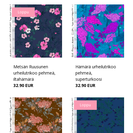
Loppu
Metsän Ruusunen
Hämärä urheilutrikoo
urheilutrikoo pehmeä,
pehmeä,
iltahämärä
superturkoosi
32.90 EUR
32.90 EUR
Loppu