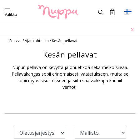
0
Valikko
X
Etusivu
/
Ajankohtaista
/
Kesän pellavat
Kesän pellavat
Nupun pellava on kevyttä ja ohuehkoa sekä melko sileää.
Pellavakangas sopii erinomaisesti vaatetukseen, mutta se
sopii myös sisustukseen ja siitä saa vaikkapa kauniit
verhot.