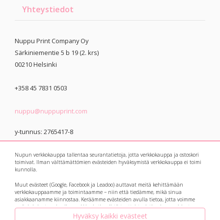
Yhteystiedot
Nuppu Print Company Oy
Särkiniementie 5 b 19 (2. krs)
00210
Helsinki
+358 45 7831 0503
nuppu@nuppuprint.com
y-tunnus: 2765417-8
Nupun verkkokauppa tallentaa seurantatietoja, jotta verkkokauppa ja ostoskori
toimivat. Ilman välttämättömien evästeiden hyväksymistä verkkokauppa ei toimi
kunnolla.
Muut evästeet (Google, Facebook ja Leadoo) auttavat meitä kehittämään
© 2021 Nuppu Print
Tietosuojaseloste
verkkokauppaamme ja toimintaamme – niin että tiedämme, mikä sinua
asiakkaanamme kiinnostaa. Keräämme evästeiden avulla tietoa, jotta voimme
Company
myös kohdentaa sinulle markkinointia niistä tuotteista, jotka sinua voisivat
kiinnostaa. Botit eli avautuvat keskusteluikkunat ja suosittelukoneet keräävät
Hyväksy kaikki evästeet