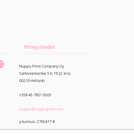
Yhteystiedot
Nuppu Print Company Oy
Särkiniementie 5 b 19 (2. krs)
00210
Helsinki
+358 45 7831 0503
nuppu@nuppuprint.com
y-tunnus: 2765417-8