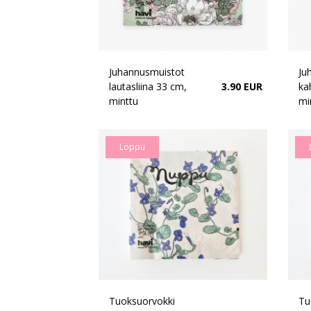
Juhannusmuistot
Ju
lautasliina 33 cm,
3.90 EUR
ka
minttu
mi
Loppu
Tuoksuorvokki
Tu