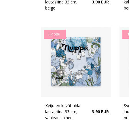
lautasliina 33 cm,
3.90 EUR
ka
beige
be
Loppu
Keijujen kevätjuhla
Sy
lautasliina 33 cm,
3.90 EUR
la
vaaleansininen
nu