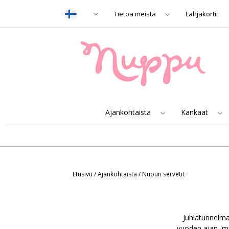
Tietoa meistä
Lahjakortit
Ajankohtaista
Kankaat
Etusivu
/
Ajankohtaista
/
Nupun servetit
Juhlatunnelma
vuoden ajan, mu