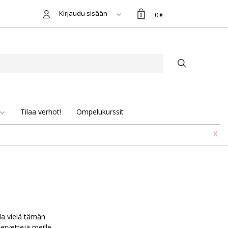
Kirjaudu sisään
0 €
0
Tilaa verhot!
Ompelukurssit
X
la vielä tämän
ervettejä meille