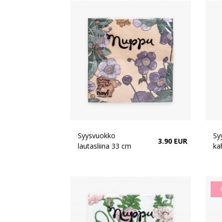
Syysvuokko
Sy
3.90 EUR
lautasliina 33 cm
ka