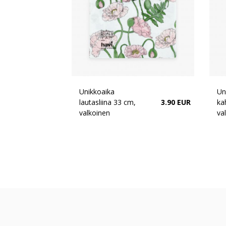
Unikkoaika
Un
lautasliina 33 cm,
3.90 EUR
ka
valkoinen
va