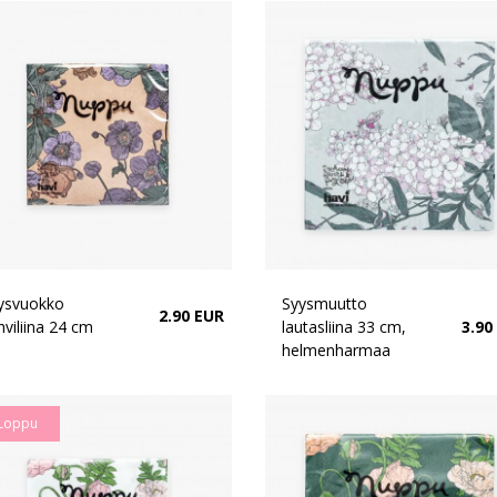
ysvuokko
Syysmuutto
2.90 EUR
hviliina 24 cm
lautasliina 33 cm,
3.90
helmenharmaa
Loppu