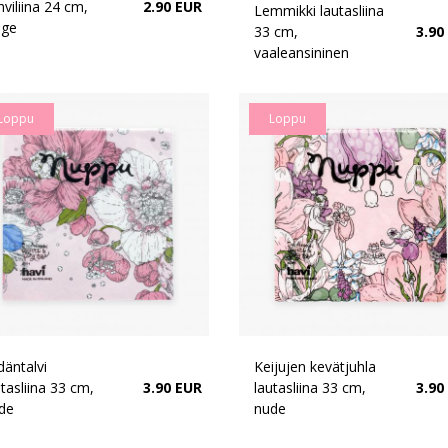
hviliina 24 cm,
2.90 EUR
Lemmikki lautasliina
ige
33 cm,
3.90
vaaleansininen
Loppu
Loppu
däntalvi
Keijujen kevätjuhla
utasliina 33 cm,
3.90 EUR
lautasliina 33 cm,
3.90
de
nude