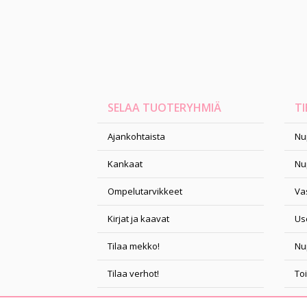
SELAA TUOTERYHMIÄ
TI
Ajankohtaista
Nu
Kankaat
Nu
Ompelutarvikkeet
Vas
Kirjat ja kaavat
Us
Tilaa mekko!
Nu
Tilaa verhot!
To
Ompelukurssit
Ta