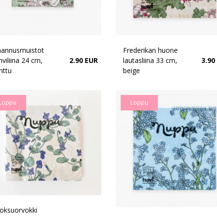
hannusmuistot
Frederikan huone
hviliina 24 cm,
2.90 EUR
lautasliina 33 cm,
3.90
nttu
beige
Loppu
Loppu
oksuorvokki