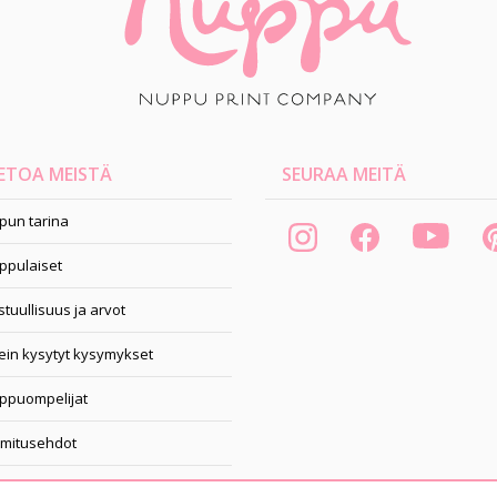
ETOA MEISTÄ
SEURAA MEITÄ
pun tarina
ppulaiset
tuullisuus ja arvot
ein kysytyt kysymykset
ppuompelijat
imitusehdot
pahtumakalenteri