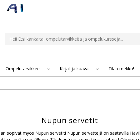
Ompelutarvikkeet
Kirjat ja kaavat
Tilaa mekko!
Nupun servetit
an sopivat myös Nupun servetit! Nupun servettejä on saatavilla Havil
tta ei enää sen jälkeen. Täydennä siis servettivarastot nyt! Otimme s