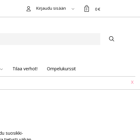
Kirjaudu sisään
0 €
0
Tilaa verhot!
Ompelukurssit
X
du suosikki-
 tietysti vähän