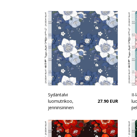
Sydäntalvi
II-
luomutrikoo,
27.90 EUR
lu
jenninsininen
pe