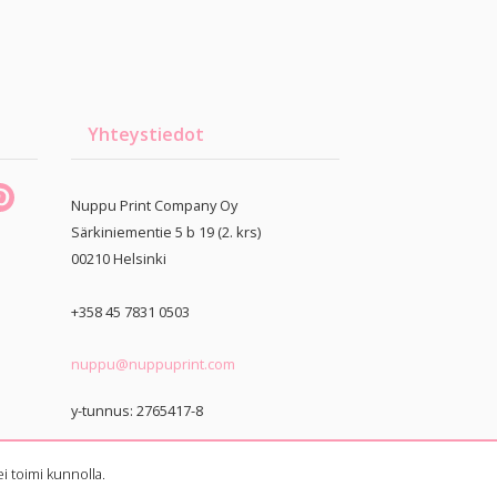
Yhteystiedot
Nuppu Print Company Oy
Särkiniementie 5 b 19 (2. krs)
00210
Helsinki
+358 45 7831 0503
nuppu@nuppuprint.com
y-tunnus: 2765417-8
i toimi kunnolla.