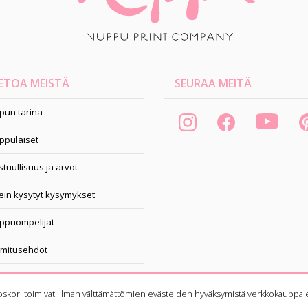
ETOA MEISTÄ
SEURAA MEITÄ
pun tarina
ppulaiset
tuullisuus ja arvot
ein kysytyt kysymykset
ppuompelijat
imitusehdot
pahtumakalenteri
oskori toimivat. Ilman välttämättömien evästeiden hyväksymistä verkkokauppa e