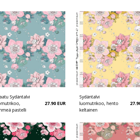
laatu Sydäntalvi
Sydäntalvi
omutrikoo,
27.90 EUR
luomutrikoo, hento
27.9
hmeä pastelli
keltainen