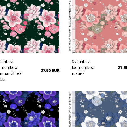
däntalvi
Sydäntalvi
omutrikoo,
luomutrikoo,
27.9
27.90 EUR
mmanvihreä-
rustiikki
kki