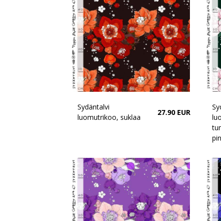
Sydäntalvi
Sy
27.90 EUR
luomutrikoo, suklaa
lu
tu
pin