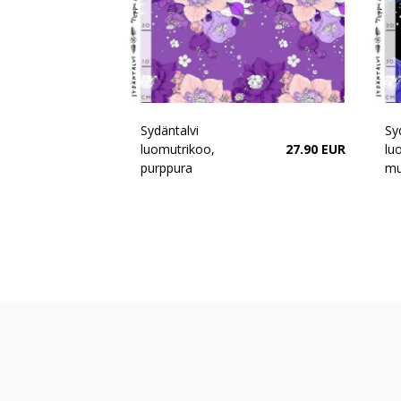
Sydäntalvi
Sy
luomutrikoo,
27.90 EUR
lu
purppura
mu