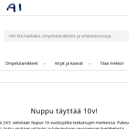
Ompelutarvikkeet
Kirjat ja kaavat
Tilaa mekko!
Nuppu täyttää 10v!
 24.5. vietetään Nupun 10-vuotisjuhlia teekutsujen merkeissä. Pukeu
 kutsu mukaan ystäväsi ja tule mukaan seuraamaan livelähetystä – ja