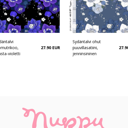
däntalvi
Sydäntalvi ohut
omutrikoo,
27.90 EUR
puuvillasatiini,
27.9
sta-violetti
jenninsininen