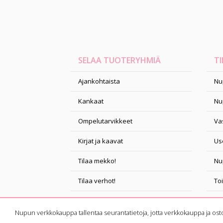
SELAA TUOTERYHMIÄ
TI
Ajankohtaista
Nu
Kankaat
Nu
Ompelutarvikkeet
Vas
Kirjat ja kaavat
Us
Tilaa mekko!
Nu
Tilaa verhot!
To
Ompelukurssit
Ta
Nupun verkkokauppa tallentaa seurantatietoja, jotta verkkokauppa ja ost