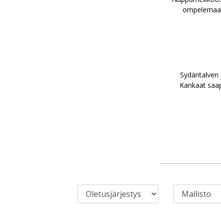
ompelemaank
Sydäntalven 
Kankaat saap