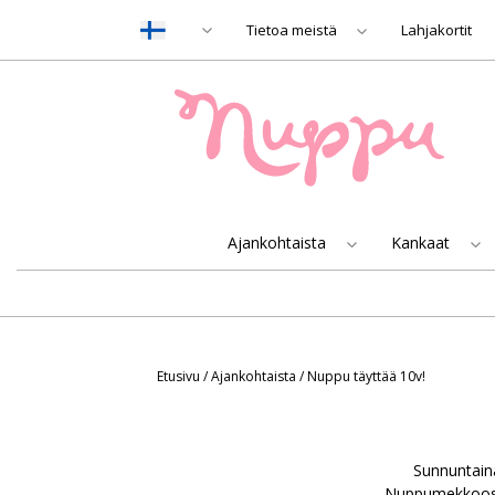
Tietoa meistä
Lahjakortit
Ajankohtaista
Kankaat
Etusivu
/
Ajankohtaista
/
Nuppu täyttää 10v!
Sunnuntaina
Nuppumekkoosi,