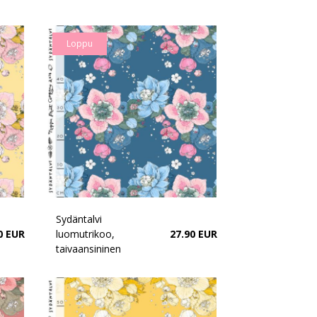
Loppu
Sydäntalvi
0 EUR
luomutrikoo,
27.90 EUR
taivaansininen