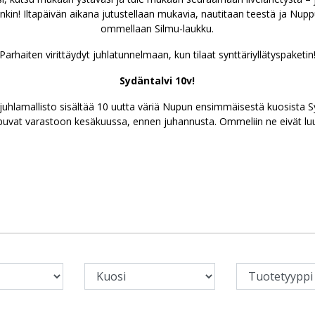
in! Iltapäivän aikana jutustellaan mukavia, nautitaan teestä ja Nupp
ommellaan Silmu-laukku.
Parhaiten virittäydyt juhlatunnelmaan, kun tilaat synttäriyllätyspaketin
Sydäntalvi 10v!
juhlamallisto sisältää 10 uutta väriä Nupun ensimmäisestä kuosista S
uvat varastoon kesäkuussa, ennen juhannusta. Ommeliin ne eivät luul