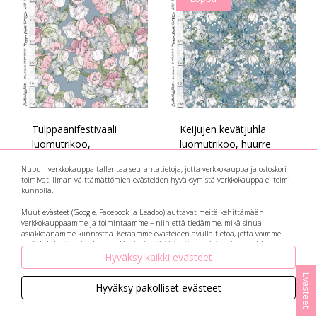
Tulppaanifestivaali
Keijujen kevätjuhla
luomutrikoo,
luomutrikoo, huurre
siniharmaa
27.90 EUR
Nupun verkkokauppa tallentaa seurantatietoja, jotta verkkokauppa ja ostoskori
27.90 EUR
toimivat. Ilman välttämättömien evästeiden hyväksymistä verkkokauppa ei toimi
kunnolla.
Muut evästeet (Google, Facebook ja Leadoo) auttavat meitä kehittämään
verkkokauppaamme ja toimintaamme – niin että tiedämme, mikä sinua
asiakkaanamme kiinnostaa. Keräämme evästeiden avulla tietoa, jotta voimme
myös kohdentaa sinulle markkinointia niistä tuotteista, jotka sinua voisivat
kiinnostaa. Botit eli avautuvat keskusteluikkunat ja suosittelukoneet keräävät
Hyväksy kaikki evästeet
myös tietoa kysymyksistäsi ja vastauksistasi, ja ne auttavat meitä vastaamaan ja
palvelemaan jatkossa vielä paremmin!
Evästeet
Hyväksy pakolliset evästeet