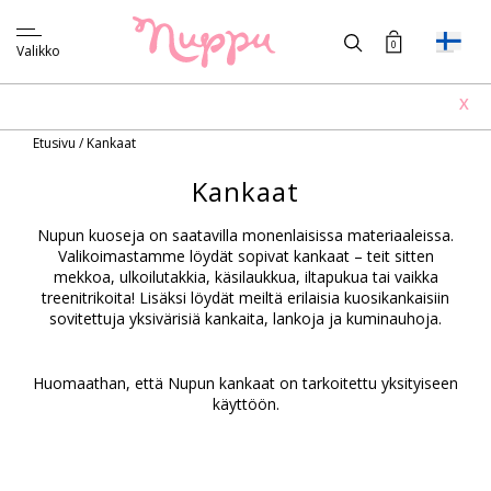
0
Valikko
X
Etusivu
/
Kankaat
Kankaat
Nupun kuoseja on saatavilla monenlaisissa materiaaleissa.
Valikoimastamme löydät sopivat kankaat – teit sitten
mekkoa, ulkoilutakkia, käsilaukkua, iltapukua tai vaikka
treenitrikoita! Lisäksi löydät meiltä erilaisia kuosikankaisiin
sovitettuja yksivärisiä kankaita, lankoja ja kuminauhoja.
Huomaathan, että Nupun kankaat on tarkoitettu yksityiseen
käyttöön.