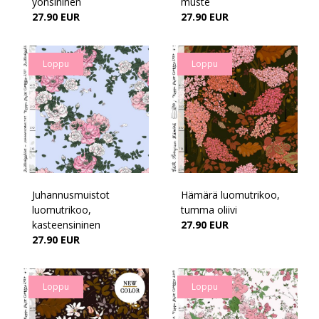
yönsininen
muste
27.90 EUR
27.90 EUR
Loppu
Loppu
Juhannusmuistot
Hämärä luomutrikoo,
luomutrikoo,
tumma oliivi
kasteensininen
27.90 EUR
27.90 EUR
Loppu
Loppu