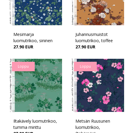
Mesimarja
Juhannusmuistot
luomutrikoo, sininen
luomutrikoo, toffee
27.90 EUR
27.90 EUR
Loppu
Loppu
Iltakävely luomutrikoo,
Metsän Ruusunen
tumma minttu
luomutrikoo,