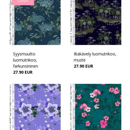
Loppu
Syysmuutto
Iltakävely luomutrikoo,
luomutrikoo,
muste
farkunsininen
27.90 EUR
27.90 EUR