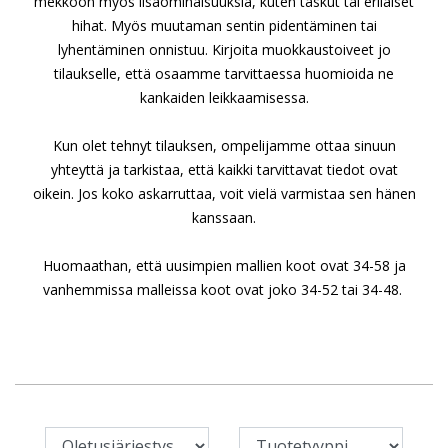
mekkoon myös lisäominaisuuksia, kuten taskut tai erilaiset
hihat. Myös muutaman sentin pidentäminen tai
lyhentäminen onnistuu. Kirjoita muokkaustoiveet jo
tilaukselle, että osaamme tarvittaessa huomioida ne
kankaiden leikkaamisessa.
Kun olet tehnyt tilauksen, ompelijamme ottaa sinuun
yhteyttä ja tarkistaa, että kaikki tarvittavat tiedot ovat
oikein. Jos koko askarruttaa, voit vielä varmistaa sen hänen
kanssaan.
Huomaathan, että uusimpien mallien koot ovat 34-58 ja
vanhemmissa malleissa koot ovat joko 34-52 tai 34-48.