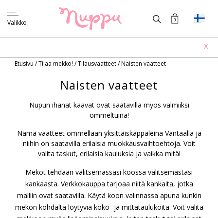
0
Valikko
X
Etusivu
/
Tilaa mekko!
/
Tilausvaatteet
/
Naisten vaatteet
Naisten vaatteet
Nupun ihanat kaavat ovat saatavilla myös valmiiksi
ommeltuina!
Nämä vaatteet ommellaan yksittäiskappaleina Vantaalla ja
niihin on saatavilla erilaisia muokkausvaihtoehtoja. Voit
valita taskut, erilaisia kauluksia ja vaikka mitä!
Mekot tehdään valitsemassasi koossa valitsemastasi
kankaasta. Verkkokauppa tarjoaa niitä kankaita, jotka
malliin ovat saatavilla. Käytä koon valinnassa apuna kunkin
mekon kohdalta löytyviä koko- ja mittataulukoita. Voit valita