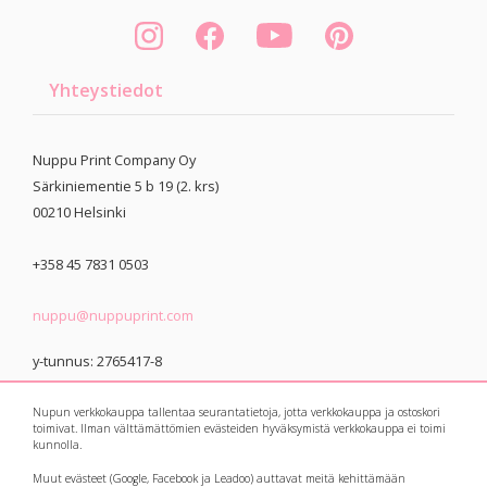
Yhteystiedot
Nuppu Print Company Oy
Särkiniementie 5 b 19 (2. krs)
00210
Helsinki
+358 45 7831 0503
nuppu@nuppuprint.com
y-tunnus: 2765417-8
Nupun verkkokauppa tallentaa seurantatietoja, jotta verkkokauppa ja ostoskori
toimivat. Ilman välttämättömien evästeiden hyväksymistä verkkokauppa ei toimi
kunnolla.
Muut evästeet (Google, Facebook ja Leadoo) auttavat meitä kehittämään