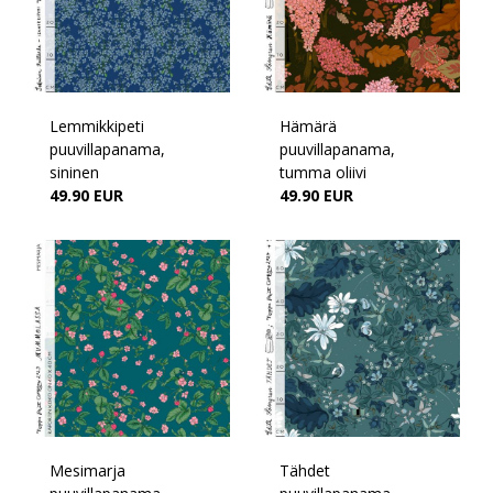
Lemmikkipeti
Hämärä
puuvillapanama,
puuvillapanama,
sininen
tumma oliivi
49.90 EUR
49.90 EUR
Mesimarja
Tähdet