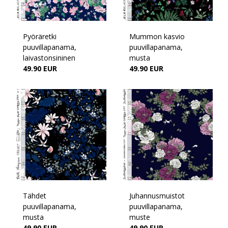
Pyöräretki
Mummon kasvio
puuvillapanama,
puuvillapanama,
laivastonsininen
musta
49.90 EUR
49.90 EUR
Tähdet
Juhannusmuistot
puuvillapanama,
puuvillapanama,
musta
muste
49.90 EUR
49.90 EUR