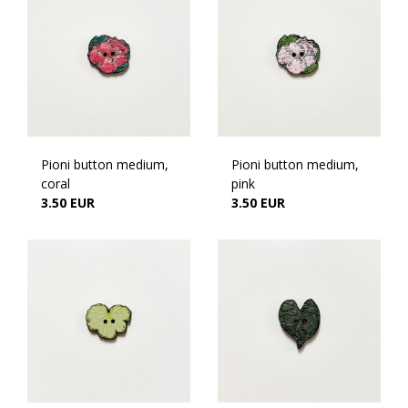
Pioni button medium,
Pioni button medium,
coral
pink
3.50 EUR
3.50 EUR