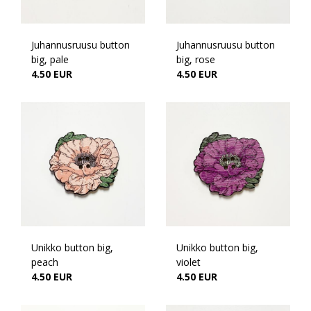
Juhannusruusu button
Juhannusruusu button
big, pale
big, rose
4.50 EUR
4.50 EUR
Unikko button big,
Unikko button big,
peach
violet
4.50 EUR
4.50 EUR