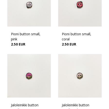
Pioni button small,
Pioni button small,
pink
coral
2.50 EUR
2.50 EUR
Jaloleinikki button
Jaloleinikki button