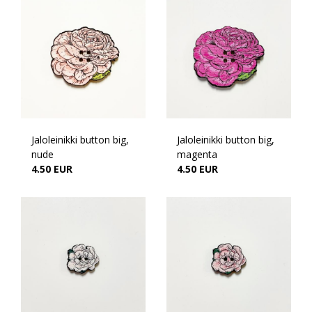
Jaloleinikki button big,
Jaloleinikki button big,
nude
magenta
4.50 EUR
4.50 EUR