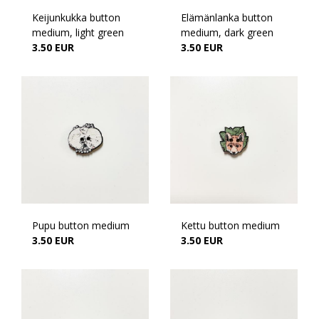
Keijunkukka button
Elämänlanka button
medium, light green
medium, dark green
3.50 EUR
3.50 EUR
Pupu button medium
Kettu button medium
3.50 EUR
3.50 EUR