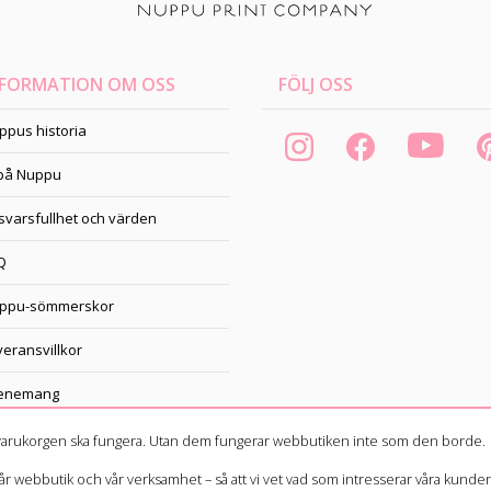
NFORMATION OM OSS
FÖLJ OSS
ppus historia
 på Nuppu
svarsfullhet och värden
Q
ppu-sömmerskor
veransvillkor
enemang
h varukorgen ska fungera. Utan dem fungerar webbutiken inte som den borde.
webbutik och vår verksamhet – så att vi vet vad som intresserar våra kunder. D