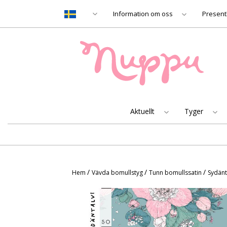
Information om oss
Present
Aktuellt
Tyger
/
/
/
Hem
Vävda bomullstyg
Tunn bomullssatin
Sydänta