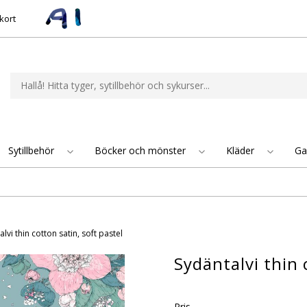
kort
Sytillbehör
Böcker och mönster
Kläder
Ga
lvi thin cotton satin, soft pastel
Sydäntalvi thin 
Pris