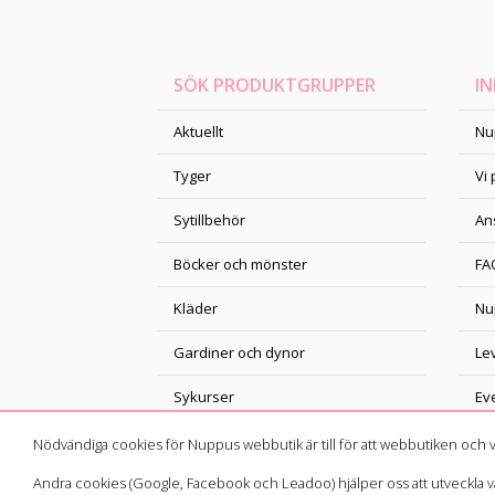
SÖK PRODUKTGRUPPER
I
Aktuellt
Nu
Tyger
Vi
Sytillbehör
An
Böcker och mönster
FA
Kläder
Nu
Gardiner och dynor
Le
Sykurser
Ev
Nödvändiga cookies för Nuppus webbutik är till för att webbutiken oc
Andra cookies (Google, Facebook och Leadoo) hjälper oss att utveckla vår 