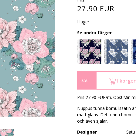
27.90 EUR
I lager
Se andra färger
I korge
Pris 27.90 EUR/m. Obs! Minim
Nuppus tunna bomullssatin är 
matt glans. Det tunna bomullssa
och även sjalar.
Designer
Satu