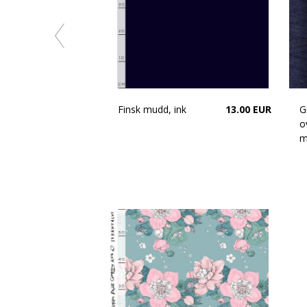
16.90 EUR
Finsk mudd, ink
13.00 EUR
G
o
m