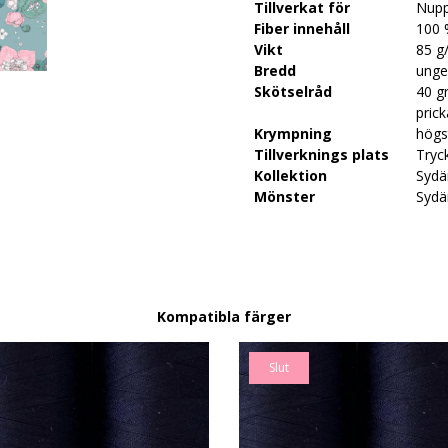
Tillverkat för
Nupp
Fiber innehåll
100 
Vikt
85 g
Bredd
unge
Skötselråd
40 gr
prick
Krympning
högs
Tillverknings plats
Tryck
Kollektion
Sydä
Mönster
Sydä
Kompatibla färger
Slut