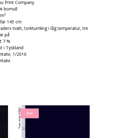
u Print Company
% bomull
/m²
fär 145 cm
aders tvätt, torktumling i låg temperatur, tre
ar på
t 7 %
t i Tyskland
ntalvi, 1/2016
ntalvi
Slut