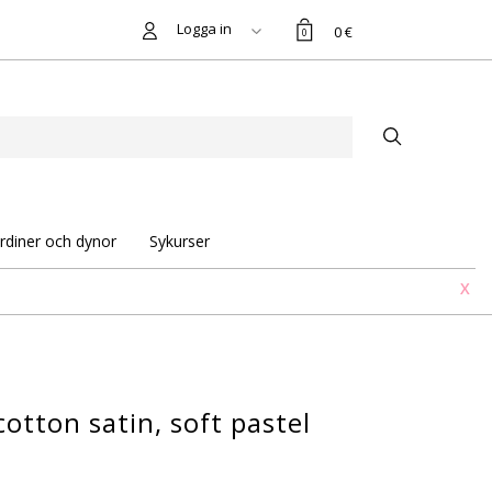
Logga in
0 €
0
rdiner och dynor
Sykurser
X
cotton satin, soft pastel