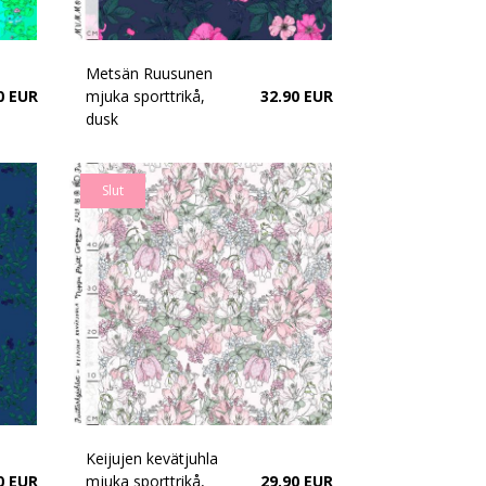
Metsän Ruusunen
0 EUR
mjuka sporttrikå,
32.90 EUR
dusk
Slut
Keijujen kevätjuhla
0 EUR
mjuka sporttrikå,
29.90 EUR