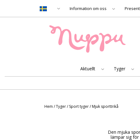
Information om oss
Present
Aktuellt
Tyger
Hem
/
Tyger
/
Sport tyger
/
Mjuk sporttrikå
Den mjuka sport
lämpar sig för