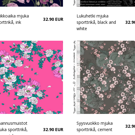
ikkoaika mjuka
Lukuhetki mjuka
32.90 EUR
rttrikå, ink
sporttrikå, black and
32.9
white
hannusmuistot
Syysvuokko mjuka
32.9
uka sporttrikå,
32.90 EUR
sporttrikå, cement