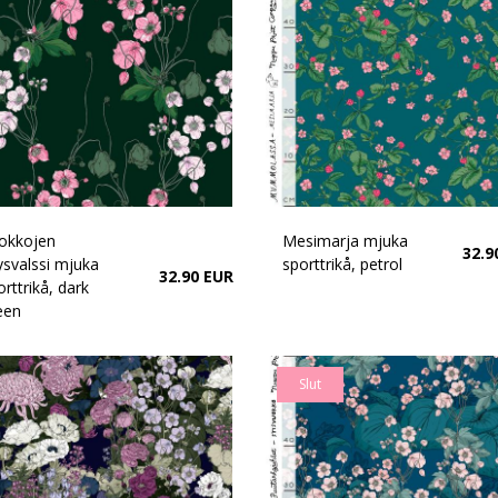
okkojen
Mesimarja mjuka
32.9
ysvalssi mjuka
sporttrikå, petrol
32.90 EUR
rttrikå, dark
een
Slut