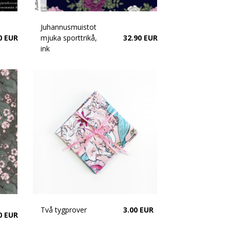
Juhannusmuistot
0 EUR
mjuka sporttrikå,
32.90 EUR
ink
Två tygprover
3.00 EUR
0 EUR