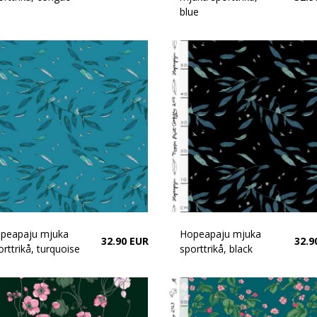
blue
peapaju mjuka
Hopeapaju mjuka
32.90 EUR
32.9
orttrikå, turquoise
sporttrikå, black