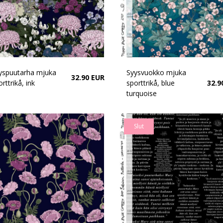
yspuutarha mjuka
Syysvuokko mjuka
32.90 EUR
rttrikå, ink
sporttrikå, blue
32.9
turquoise
Slut