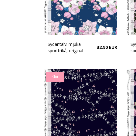
Sydäntalvi mjuka
Sy
32.90 EUR
sporttrikå, original
spo
Slut