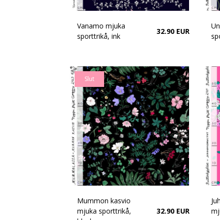
Vanamo mjuka
Un
32.90 EUR
sporttrikå, ink
spo
Slut
Mummon kasvio
Ju
mjuka sporttrikå,
32.90 EUR
mj