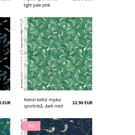
light pale pink
Kielon kellot mjuka
0 EUR
32.90 EUR
sporttrikå, dark mint
Slut