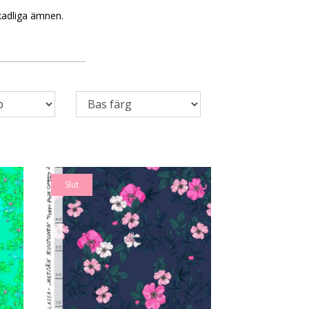
skadliga ämnen.
Slut