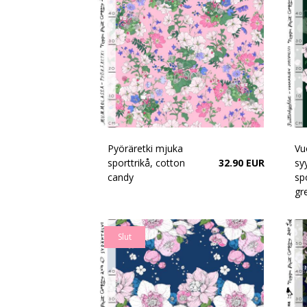
Pyöräretki mjuka
Vu
sporttrikå, cotton
32.90 EUR
sy
candy
spo
gr
Slut