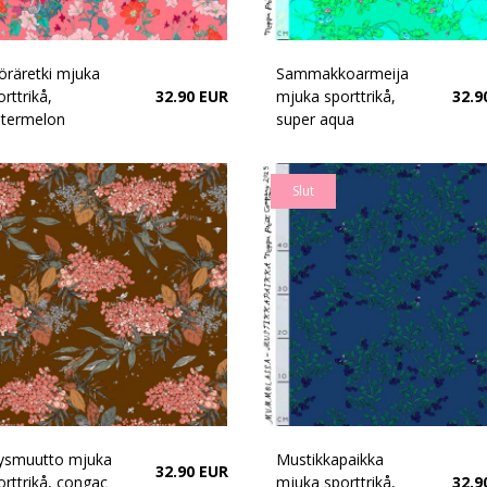
öräretki mjuka
Sammakkoarmeija
rttrikå,
32.90 EUR
mjuka sporttrikå,
32.9
termelon
super aqua
Slut
ysmuutto mjuka
Mustikkapaikka
32.90 EUR
orttrikå, congac
mjuka sporttrikå,
32.9