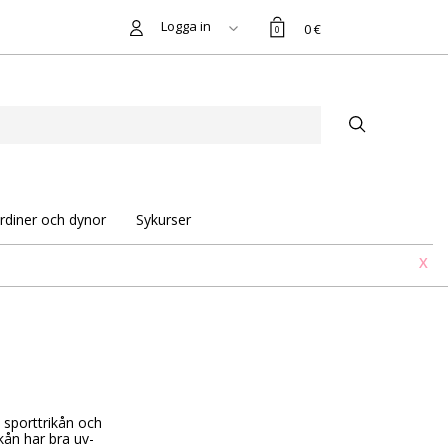
Logga in
0 €
0
rdiner och dynor
Sykurser
X
 sporttrikån och
kån har bra uv-