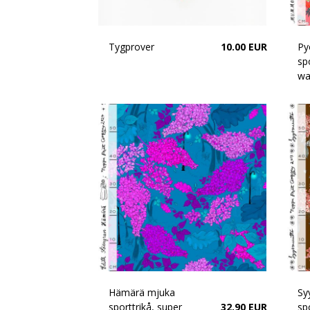
Tygprover
10.00 EUR
Py
spo
wa
Hämärä mjuka
Sy
sporttrikå, super
32.90 EUR
sp