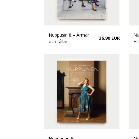
Nuppusin 8 – Ärmar
Nu
36.90 EUR
och fållar
Hi
Nuppunen 6 -
Nu