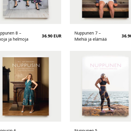
ppunen 8 –
Nuppunen 7 –
36.90 EUR
36.9
hoja ja helmoja
Miehiä ja elämää
ppusin 6 –
Nuppunen 5 –