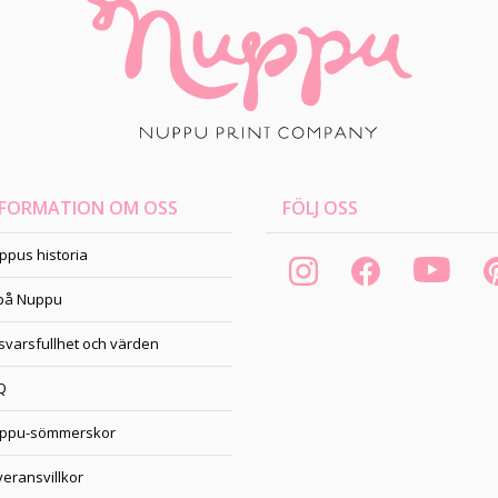
NFORMATION OM OSS
FÖLJ OSS
ppus historia
 på Nuppu
svarsfullhet och värden
Q
ppu-sömmerskor
veransvillkor