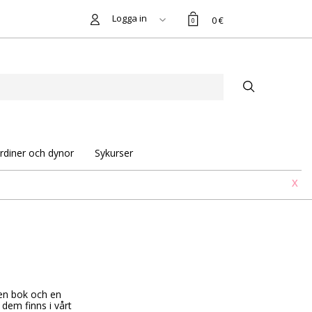
Logga in
0 €
0
rdiner och dynor
Sykurser
X
en bok och en
dem finns i vårt