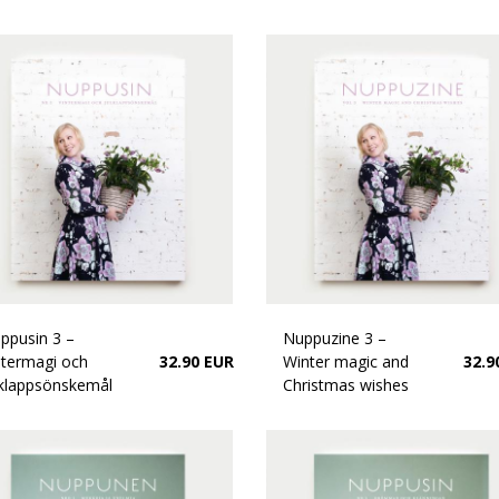
ppusin 3 –
Nuppuzine 3 –
ntermagi och
32.90 EUR
Winter magic and
32.9
lklappsönskemål
Christmas wishes