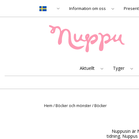
Information om oss
Present
Aktuellt
Tyger
Hem
/
Böcker och mönster
/
Böcker
Nuppusin är 
tidning.
Nuppus d