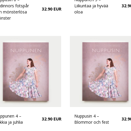
dinnors fotspår
Liikuntaa ja hyvää
32.9
32.90 EUR
h mönsterlösa
oloa
nster
ppunen 4 –
Nuppusin 4 –
32.90 EUR
32.9
kia ja juhlia
Blommor och fest